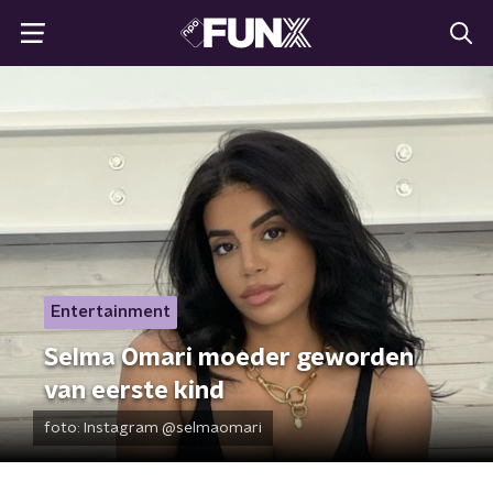
Entertainment
Selma Omari moeder geworden
van eerste kind
foto:
Instagram @selmaomari