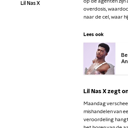
op de agenten zijn
Lil Nas X
overdosis, waardoor
naar de cel, waar h
Lees ook
Be
An
Lil Nas X zegt o
Maandag verscheen 
mishandelen van een
veroordeling hangt
het horen van de aa