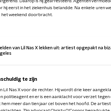
 afgerend. Daarop is hij gearresteerd. Agenten vermoed
 hij eerst in het ziekenhuis belandde. Na enkele uren w
ij het weekend doorbracht.
elden van Lil Nas X lekken uit: artiest opgepakt na biz
geles
nschuldig te zijn
Lil Nas X voor de rechter. Hij wordt drie keer aangekl
 politieagent en er is een aanklacht voor verzet tegen 
 hem meer dan tien jaar cel boven het hoofd. De arties
nklachten. Zijn advocaat Christy O’Connor benadrukte d