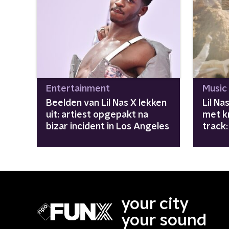
Entertainment
Music
Beelden van Lil Nas X lekken
Lil N
uit: artiest opgepakt na
met kr
bizar incident in Los Angeles
track
your city
your sound