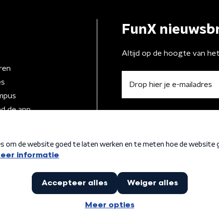
FunX nieuwsbr
Altijd op de hoogte van he
ren
es
mpus
d de app