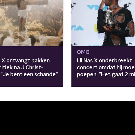
OMG
as X ontvangt bakken
Lil Nas X onderbreekt
itiek na J Christ-
concert omdat hij moe
: "Je bent een schande"
poepen: "Het gaat 2 m
duren"