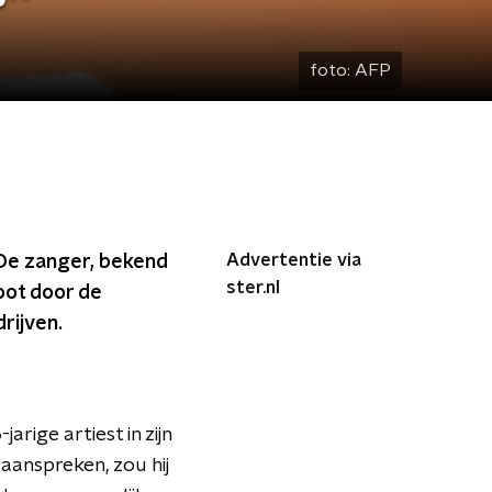
foto:
AFP
Advertentie via
. De zanger, bekend
ster.nl
oot door de
rijven.
ige artiest in zijn
 aanspreken, zou hij