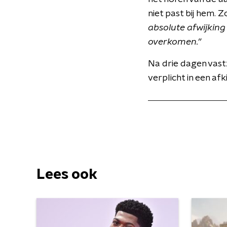
niet past bij hem. 
absolute afwijking 
overkomen.”
Na drie dagen vast
verplicht in een af
Lees ook