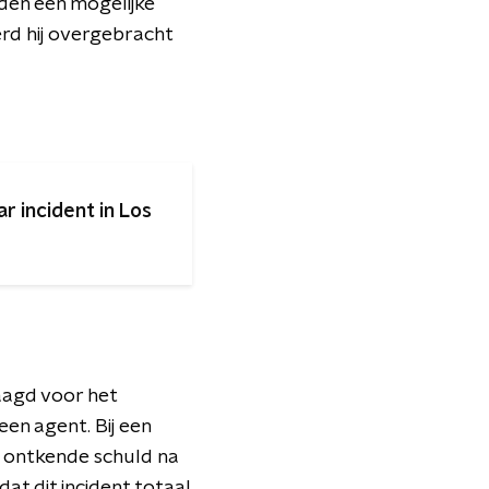
den een mogelijke
erd hij overgebracht
ar incident in Los
aagd voor het
een agent. Bij een
t ontkende schuld na
at dit incident totaal