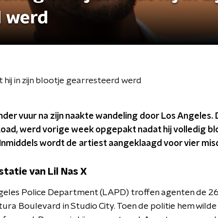
d werd
 hij in zijn blootje gearresteerd werd
nk onder vuur na zijn naakte wandeling door Los Angeles
Road, werd vorige week opgepakt nadat hij volledig bl
Inmiddels wordt de artiest aangeklaagd voor vier misd
statie van Lil Nas X
eles Police Department (LAPD) troffen agenten de 26-jar
ura Boulevard in Studio City. Toen de politie hem wilde