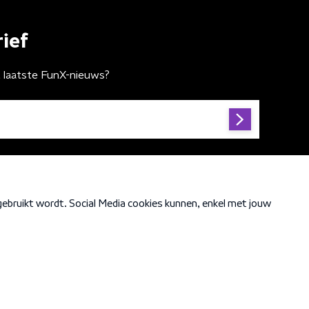
ief
t laatste FunX-nieuws?
Cookiebeleid