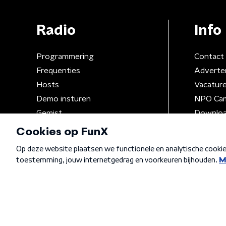
Radio
Info
Programmering
Contact
Frequenties
Adverte
Hosts
Vacatur
Demo insturen
NPO Ca
Gemist
Downloa
Algemene voorwaarden
Privacybeleid