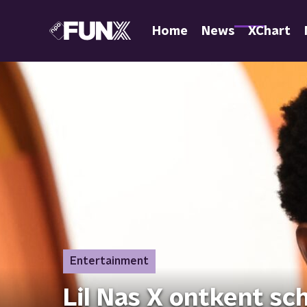
Home
News
XChart
Entertainment
Lil Nas X ontkent schu