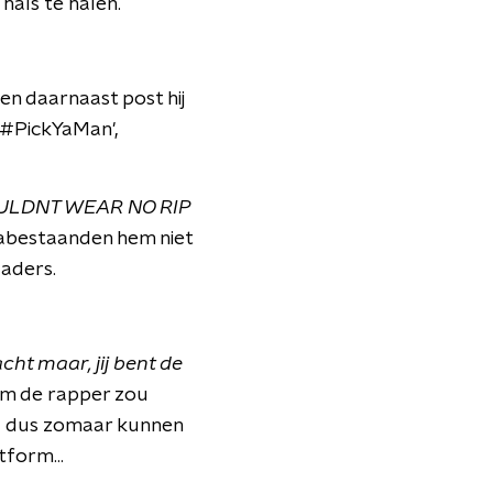
hals te halen.
en daarnaast post hij
: '#PickYaMan',
OULDNT WEAR NO RIP
 nabestaanden hem niet
aders.
cht maar, jij bent de
ram de rapper zou
ou dus zomaar kunnen
tform...