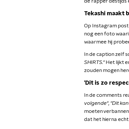
de rapper destijds 
Tekashi maakt b
Op Instagram post 6
nog een foto waarin h
waarmee hij probee
In de caption zelf s
SHIRTS."
Het lijkt
zouden mogen herd
'Dit is zo respec
In de comments rea
volgende"
,
"Dit kan
moeten verbannen, 
dat het hierna echt