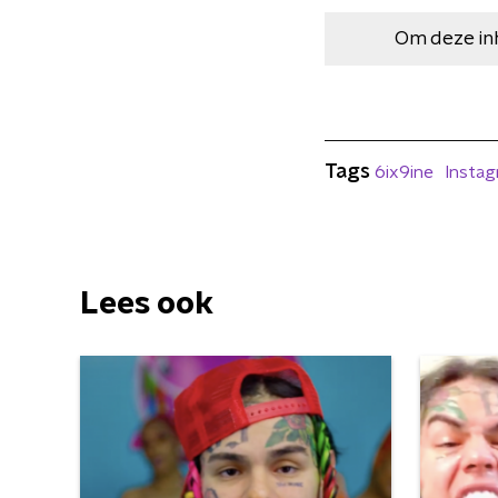
Om deze in
Tags
6ix9ine
Insta
Lees ook