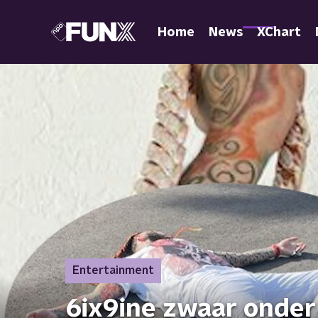
Home
News
XChart
Entertainment
6ix9ine zwaar onder 