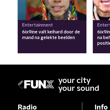
Entertainment
Enter
6ix9ine valt keihard door de
6ix9i
mand na gelekte beelden
na be
positie
your city
your sound
Radio
Info