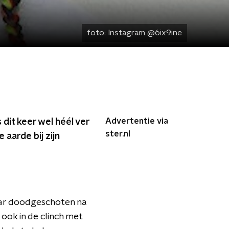
foto:
Instagram @6ix9ine
Advertentie via
 dit keer wel héél ver
ster.nl
aarde bij zijn
jaar doodgeschoten na
ook in de clinch met