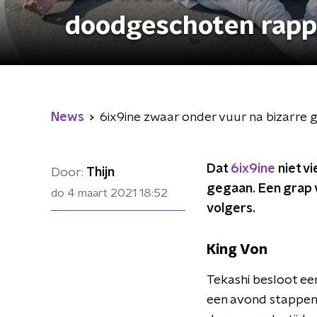
doodgeschoten rapper
News
6ix9ine zwaar onder vuur na bizarre g
Dat
6ix9ine
niet vi
Door:
Thijn
gegaan. Een grap v
do 4 maart 2021
18:52
volgers.
King Von
Tekashi besloot ee
een avond stappen t