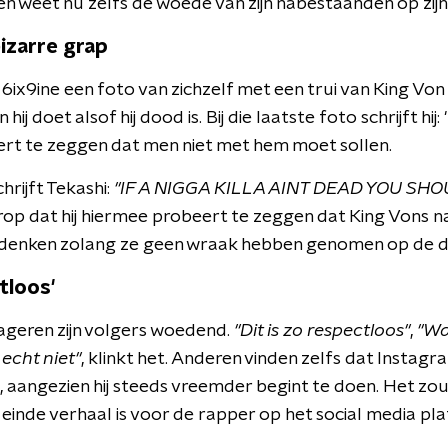
en weet nu zelfs de woede van zijn nabestaanden op zijn 
izarre grap
ix9ine een foto van zichzelf met een trui van King Von 
ij doet alsof hij dood is. Bij die laatste foto schrijft hij
rt te zeggen dat men niet met hem moet sollen.
chrijft Tekashi:
"IF A NIGGA KILLA AINT DEAD YOU SH
 erop dat hij hiermee probeert te zeggen dat King Vons
enken zolang ze geen wraak hebben genomen op de d
tloos'
geren zijn volgers woedend.
"Dit is zo respectloos"
,
"Wa
 echt niet"
, klinkt het. Anderen vinden zelfs dat Instag
aangezien hij steeds vreemder begint te doen. Het z
 einde verhaal is voor de rapper op het social media pla