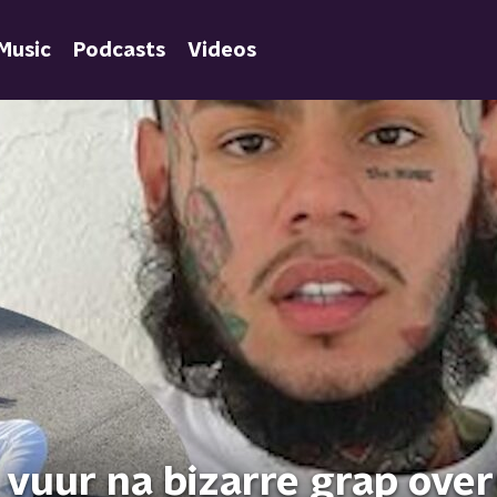
Music
Podcasts
Videos
vuur na bizarre grap over