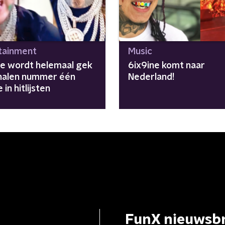
tainment
Music
ne wordt helemaal gek
6ix9ine komt naar
halen nummer één
Nederland!
 in hitlijsten
FunX nieuwsbr