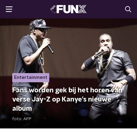
Entertainment
Fans worden gek bij het horen van
verse Jay-Z op Kanye's nieuwe
album
foto:
AFP