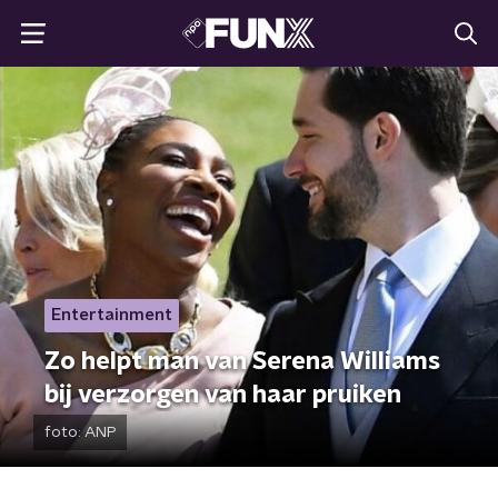
Entertainment
Zo helpt man van Serena Williams
bij verzorgen van haar pruiken
foto:
ANP