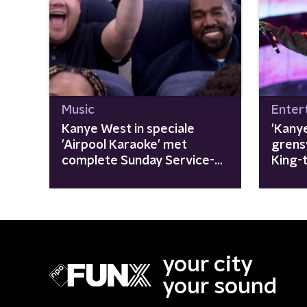
Music
Enter
Kanye West in speciale
'Kany
'Airpool Karaoke' met
grens
complete Sunday Service-
King-t
koor
your city
your sound