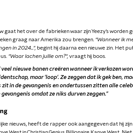
ew gaat het over de fabrieken waar zijn Yeezy's worden 
rieken graag naar Amerika zou brengen.
"Wanneer ik m
gen in 2024...",
begint hij daarna een nieuwe zin. Het pu
eus.
"Waar lachen jullie om?",
vraagt hij boos.
 veel nieuwe banen creëren wanneer ik verkozen word.
sidentschap, maar 'loop'. Ze zeggen dat ik gek ben, ma
zit in de gevangenis en ondertussen zitten alle celebr
 gevangenis omdat ze niks durven zeggen."
ing
jke nieuws, heeft de rapper ook aangegeven dat hij zijn
e West in Christian Genius Billionaire Kanye West. Nie