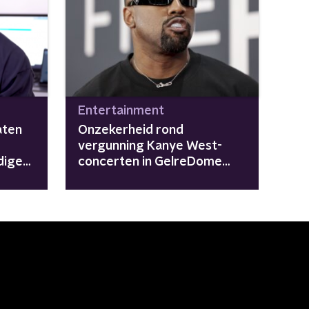
Entertainment
aten
Onzekerheid rond
vergunning Kanye West-
digen
concerten in GelreDome
groeit