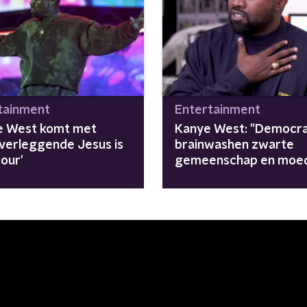
tainment
Entertainment
e West komt met
Kanye West: "Democr
verleggende Jesus is
brainwashen zwarte
our'
gemeenschap en moe
babymoord aan"