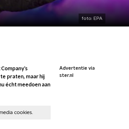
foto:
EPA
Advertentie via
t Company's
ster.nl
te praten, maar hij
l nu écht meedoen aan
media cookies.