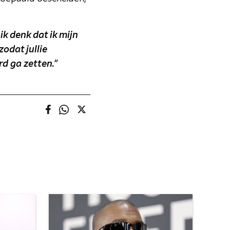
k denk dat ik mijn
odat jullie
d ga zetten."