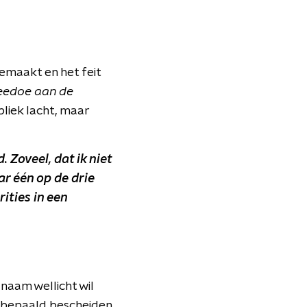
gemaakt en het feit
eedoe aan de
bliek lacht, maar
 Zoveel, dat ik niet
ar één op de drie
ities in een
 naam wellicht wil
t bepaald bescheiden,