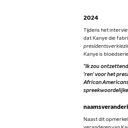
2024
Tijdens het intervi
dat Kanye die fab
presidentsverkiezin
Kanye is bloedseri
"Ik zou ontzettend
'ren' voor het pre
African Americans 
spreekwoordelijke
naamsverander
Naast dit opmerkeli
veranderen van Kany