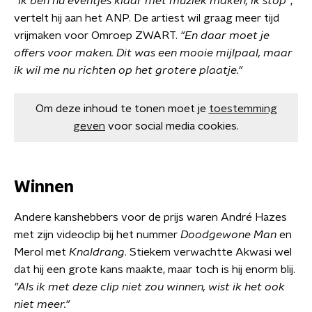
"Ik ben nu eventjes klaar met muziek maken, ik stop"
,
vertelt hij aan het ANP. De artiest wil graag meer tijd
vrijmaken voor Omroep ZWART.
"En daar moet je
offers voor maken. Dit was een mooie mijlpaal, maar
ik wil me nu richten op het grotere plaatje."
Om deze inhoud te tonen moet je
toestemming
geven
voor social media cookies.
Winnen
Andere kanshebbers voor de prijs waren André Hazes
met zijn videoclip bij het nummer
Doodgewone
Man
en
Merol met
Knaldrang
. Stiekem verwachtte Akwasi wel
dat hij een grote kans maakte, maar toch is hij enorm blij.
"Als ik met deze clip niet zou winnen, wist ik het ook
niet meer."