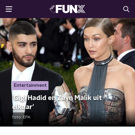
Entertainment
'Gigi Hadid en Zayn Malik uit
elkaar'
foto:
EPA