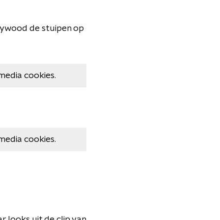
llywood de stuipen op
media cookies.
media cookies.
 looks uit de clip van