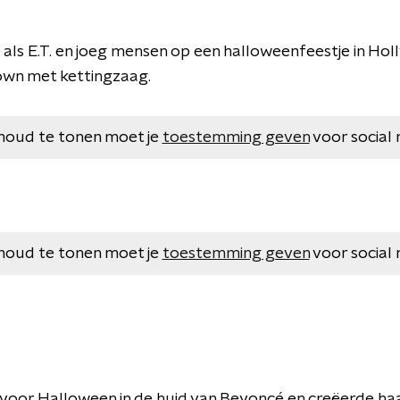
 als E.T. en joeg mensen op een halloweenfeestje in Ho
clown met kettingzaag.
houd te tonen moet je
toestemming geven
voor social 
houd te tonen moet je
toestemming geven
voor social 
voor Halloween in de huid van Beyoncé en creëerde haar