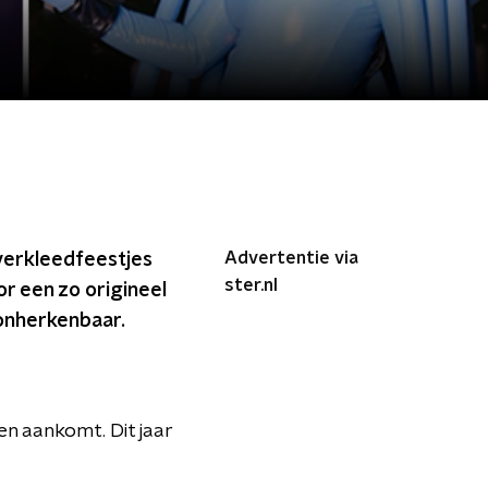
Advertentie via
verkleedfeestjes
ster.nl
or een zo origineel
 onherkenbaar.
n aankomt. Dit jaar