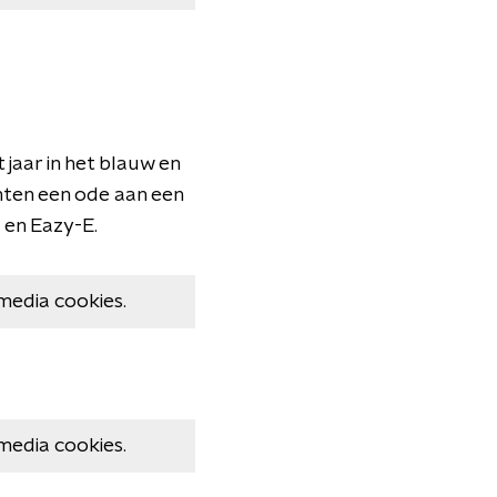
 jaar in het blauw en
hten een ode aan een
 en Eazy-E.
media cookies.
media cookies.