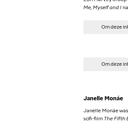
Me, Myself and
I
na
Om deze in
Om deze in
Janelle Monáe
Janelle Monáe was 
scifi-film
The Fifth