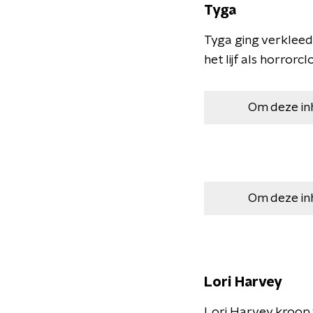
Tyga
Tyga ging verkleed
het lijf als horror
Om deze in
Om deze in
Lori Harvey
Lori Harvey kroop 