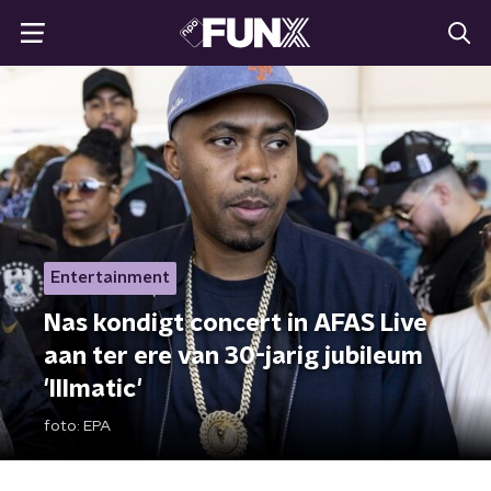
Entertainment
Nas kondigt concert in AFAS Live
aan ter ere van 30-jarig jubileum
'Illmatic'
foto:
EPA