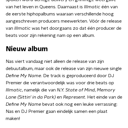
van het leven in Queens. Daarnaast is
Illmatic
één van
de eerste hiphopalbums waaraan verschillende hoog
aangeschreven producers meewerkten. Vóór de release
van
Illmatic
was het doorgaans zo dat één producer de
beats voor zijn rekening nam op een album.
Nieuw album
Nas viert vandaag niet alleen de release van zijn
debuutalbum, maar ook de release van zijn nieuwe single
Define My Name
. De track is geproduceerd door DJ
Premier die verantwoordelijk was voor drie beats op
Illmatic
, namelijk die van
N.Y. State of Mind
,
Memory
Lane
(Sittin' in da Park)
en
Represent
. Het einde van de
Define My Name
bevat ook nog een leuke verrassing:
Nas en DJ Premier gaan eindelijk samen een plaat
maken!