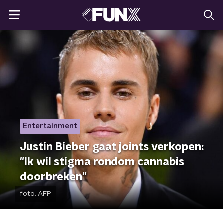
Entertainment
Justin Bieber gaat joints verkopen:
"Ik wil stigma rondom cannabis
doorbreken"
foto:
AFP