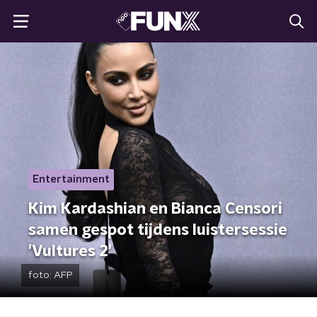
Entertainment
Kim Kardashian en Bianca Censori
samen gespot tijdens luistersessie
'Vultures 2'
foto:
AFP