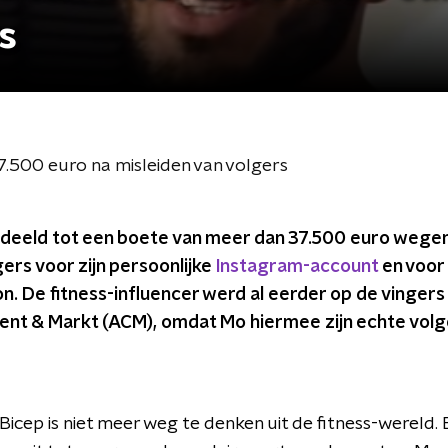
s
7.500 euro na misleiden van volgers
rdeeld tot een boete van meer dan 37.500 euro wegen
rs voor zijn persoonlijke
Instagram-account
en voor 
ion. De fitness-influencer werd al eerder op de vingers
ent & Markt (ACM), omdat Mo hiermee zijn echte volge
Bicep is niet meer weg te denken uit de fitness-wereld. B