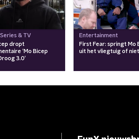
 Series & TV
Entertainment
cep dropt
First Fear: springt Mo 
entaire 'Mo Bicep
uit het vliegtuig of nie
Droog 3.0'