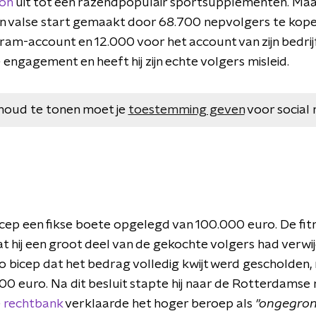
ion
uit tot een razendpopulair sportsupplementen. Maar
en valse start gemaakt door 68.700 nepvolgers te kopen
gram-account en 12.000 voor het account van zijn bedrij
e engagement en heeft hij zijn echte volgers misleid.
houd te tonen moet je
toestemming geven
voor social 
cep een fikse boete opgelegd van 100.000 euro. De fit
 hij een groot deel van de gekochte volgers had verwij
 bicep dat het bedrag volledig kwijt werd gescholden
00 euro. Na dit besluit stapte hij naar de Rotterdamse 
 rechtbank
verklaarde het hoger beroep als
"ongegron