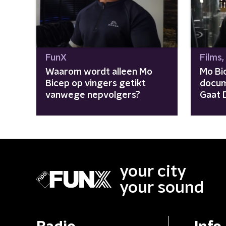
FunX
Films,
Waarom wordt alleen Mo
Mo Bi
Bicep op vingers getikt
docum
vanwege nepvolgers?
Gaat 
your city
your sound