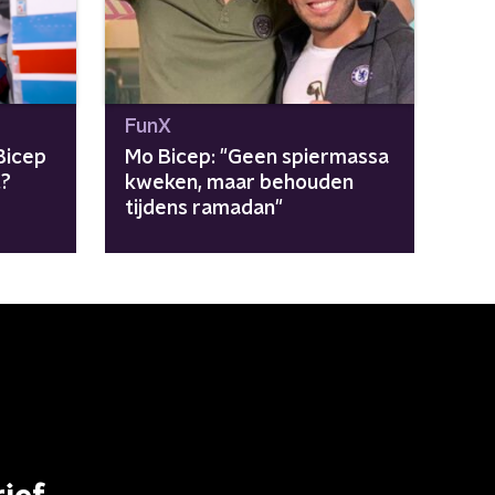
FunX
Bicep
Mo Bicep: "Geen spiermassa
t?
kweken, maar behouden
tijdens ramadan"