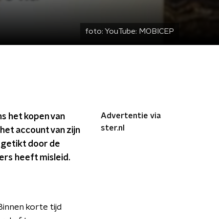
foto:
YouTube: MOBICEP
Advertentie via
s het kopen van
ster.nl
het account van zijn
 getikt door de
rs heeft misleid.
innen korte tijd