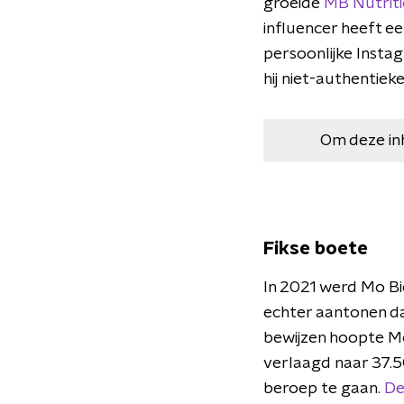
groeide
MB Nutrit
influencer heeft e
persoonlijke Insta
hij niet-authentiek
Om deze in
Fikse boete
In 2021 werd Mo Bi
echter aantonen dat
bewijzen hoopte Mo
verlaagd naar 37.5
beroep te gaan.
De