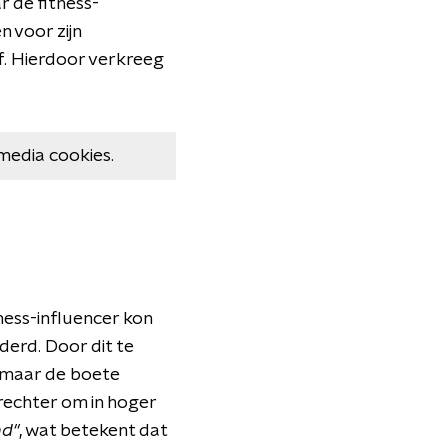
 de fitness-
 voor zijn
f. Hierdoor verkreeg
media cookies.
ness-influencer kon
derd. Door dit te
, maar de boete
rechter om in hoger
d"
, wat betekent dat