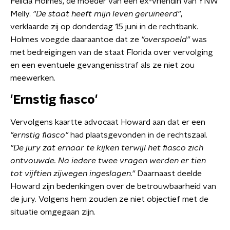
Felicia Holmes, de moeder van een ex-vriendin van YNW
Melly.
"De staat heeft mijn leven geruïneerd"
,
verklaarde zij op donderdag 15 juni in de rechtbank.
Holmes voegde daaraantoe dat ze
"overspoeld"
was
met bedreigingen van de staat Florida over vervolging
en een eventuele gevangenisstraf als ze niet zou
meewerken.
'Ernstig fiasco'
Vervolgens kaartte advocaat Howard aan dat er een
"ernstig fiasco"
had plaatsgevonden in de rechtszaal.
"De jury zat ernaar te kijken terwijl het fiasco zich
ontvouwde. Na iedere twee vragen werden er tien
tot vijftien zijwegen ingeslagen."
Daarnaast deelde
Howard zijn bedenkingen over de betrouwbaarheid van
de jury. Volgens hem zouden ze niet objectief met de
situatie omgegaan zijn.