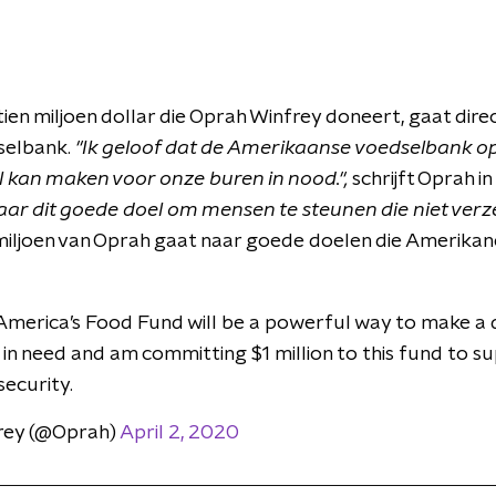
tien miljoen dollar die Oprah Winfrey doneert, gaat dire
selbank.
"Ik geloof dat de Amerikaanse voedselbank o
l kan maken voor onze buren in nood.",
schrijft Oprah i
aar dit goede doel om mensen te steunen die niet verze
iljoen van Oprah gaat naar goede doelen die Amerikane
 America’s Food Fund will be a powerful way to make a 
in need and am committing $1 million to this fund to s
security.
rey (@Oprah)
April 2, 2020