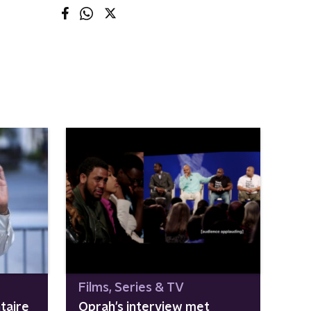
Films, Series & TV
taire
Oprah's interview met