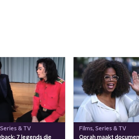
 Series & TV
Films, Series & TV
back: 7 legends die
Oprah maakt documen