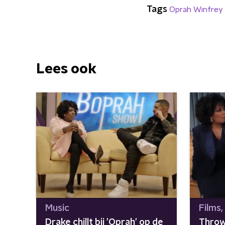
Tags
Oprah Winfrey
Lees ook
Music
Films,
Drake chillt bij 'Oprah' op de
Throw