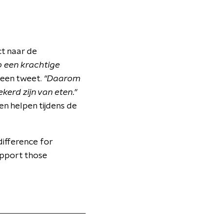
ct naar de
p een krachtige
n een tweet.
"Daarom
kerd zijn van eten."
n helpen tijdens de
difference for
upport those