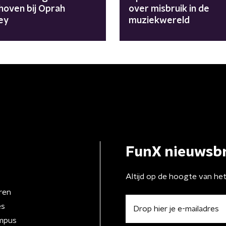
hoven bij Oprah
over misbruik in de
ey
muziekwereld
FunX nieuwsbr
Altijd op de hoogte van he
ren
es
mpus