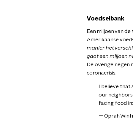
Voedselbank
Een miljoen van de 
Amerikaanse voed
manier het verschi
gaat een miljoen n
De overige negen m
coronacrisis.
I believe that
our neighbors 
facing food in
— Oprah Winf