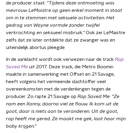
de producer staat:
“Tijdens deze ontmoeting was
mevrouw LeMaistre op
geen enkel moment
in staat
om in te stemmen met seksuele activiteiten. Het
gedrag van Wayne vormde zonder twijfel
verkrachting en seksueel misbruik.”
Ook zei LeMaistre
zelfs dat ze later ontdekte dat ze zwanger was en
uiteindelijk abortus pleegde
In de aanklacht wordt ook verwezen naar de track
Rap
Saved Me
uit 2017. Deze track, die Metro Boomin
maakte in samenwerking met Offset en 21 Savage,
heeft volgens het vermeende slachtoffer veel
overeenkomsten met de verdenkingen tegen de
producer. Zo rapte 21 Savage op
Rap Saved Me
:
“Ze
nam een Xanny, daarna viel ze flauw. Ik kom uit de
goot, daar is niets aan te veranderen. Uit de goot,
rap heeft me gered. Ze maakt me gek, laat haar mijn
baby krijgen.”