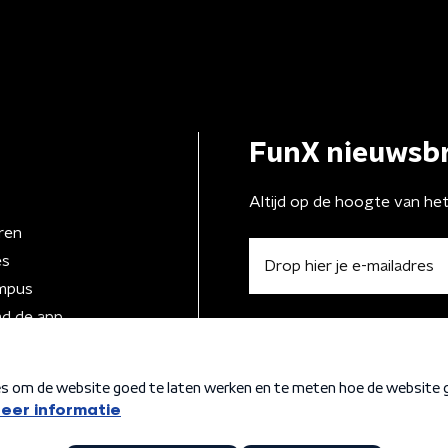
FunX nieuwsbr
Altijd op de hoogte van he
ren
es
mpus
d de app