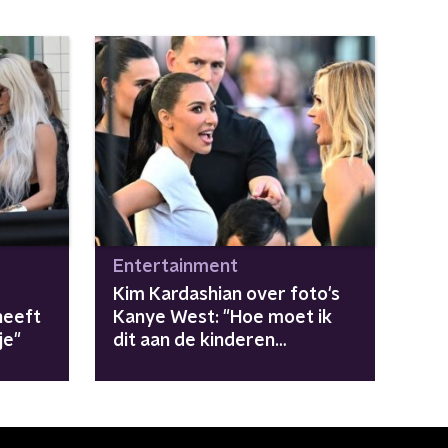
Entertainment
Kim Kardashian over foto's
 heeft
Kanye West: "Hoe moet ik
je"
dit aan de kinderen
uitleggen?"