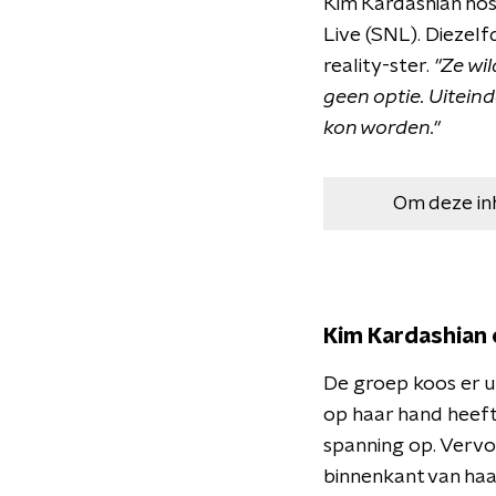
Kim Kardashian ho
Live (SNL). Diezel
reality-ster.
"Ze wi
geen optie. Uiteind
kon worden."
Om deze in
Kim Kardashian 
De groep koos er u
op haar hand heeft
spanning op. Vervo
binnenkant van haa