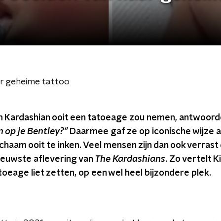
ar geheime tattoo
m Kardashian ooit een tatoeage zou nemen, antwoord
n op je Bentley?"
Daarmee gaf ze op iconische wijze aa
ichaam ooit te inken. Veel mensen zijn dan ook verrast
nieuwste aflevering van
The Kardashians
. Zo vertelt K
oeage liet zetten, op een wel heel bijzondere plek.