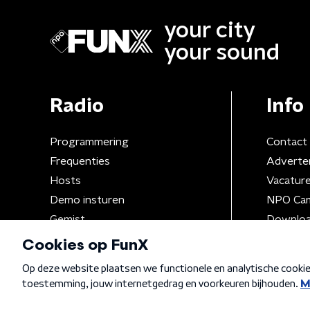
your city
your sound
Radio
Info
Programmering
Contact
Frequenties
Adverte
Hosts
Vacatur
Demo insturen
NPO Ca
Gemist
Downloa
Algemene voorwaarden
Privacybeleid