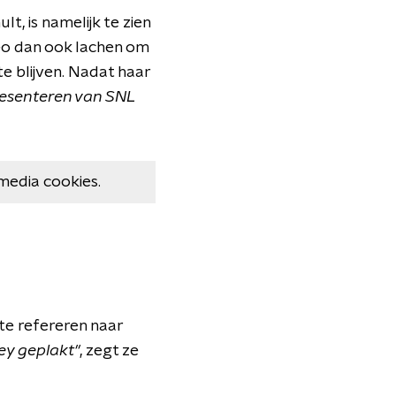
, is namelijk te zien
deo dan ook lachen om
e blijven. Nadat haar
presenteren van SNL
media cookies.
 te refereren naar
ley geplakt"
, zegt ze