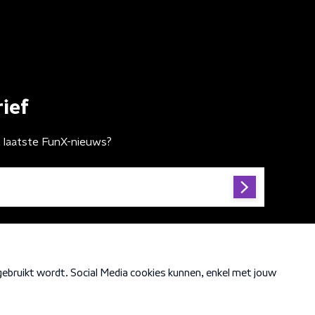
ief
t laatste FunX-nieuws?
Cookiebeleid