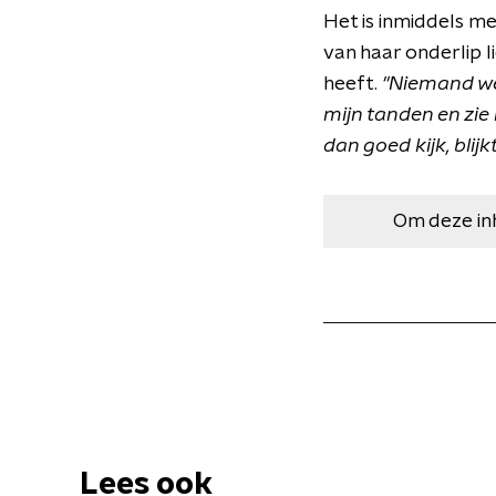
Het is inmiddels m
van haar onderlip l
heeft.
"Niemand wee
mijn tanden en zie 
dan goed kijk, blijk
Om deze in
Lees ook