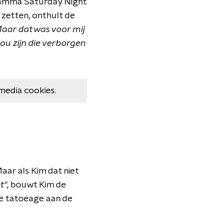
ramma Saturday Night
 zetten, onthult de
Maar dat was voor mij
zou zijn die verborgen
media cookies.
aar als Kim dat niet
t"
, bouwt Kim de
de tatoeage aan de