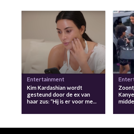
Entertainment
Enter
Kim Kardashian wordt
Zoont
gesteund door de ex van
Kanye
haar zus: "Hij is er voor me
midde
sinds scheiding met Kanye"
papar