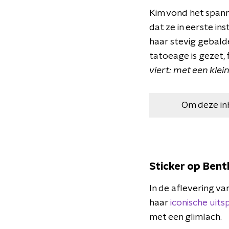
Kim vond het spanne
dat ze in eerste i
haar stevig gebalde
tatoeage is gezet, 
viert: met een klei
Om deze in
Sticker op Bent
In de aflevering va
haar
iconische uits
met een glimlach.