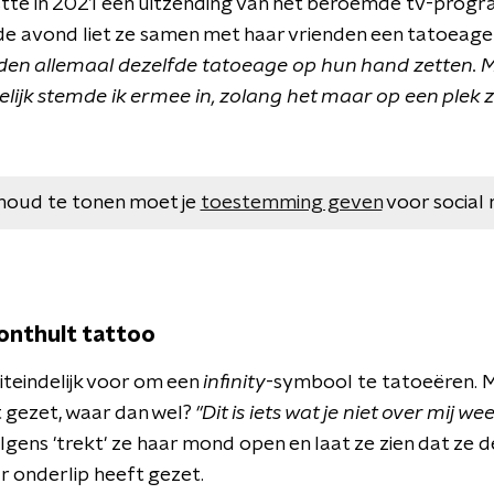
stte in 2021 een uitzending van het beroemde tv-prog
fde avond liet ze samen met haar vrienden een tatoeage
lden allemaal dezelfde tatoeage op hun hand zetten. 
elijk stemde ik ermee in, zolang het maar op een plek 
houd te tonen moet je
toestemming geven
voor social 
onthult tattoo
iteindelijk voor om een
infinity
-symbool te tatoeëren. M
 gezet, waar dan wel?
"Dit is iets wat je niet over mij wee
lgens 'trekt' ze haar mond open en laat ze zien dat ze 
r onderlip heeft gezet.