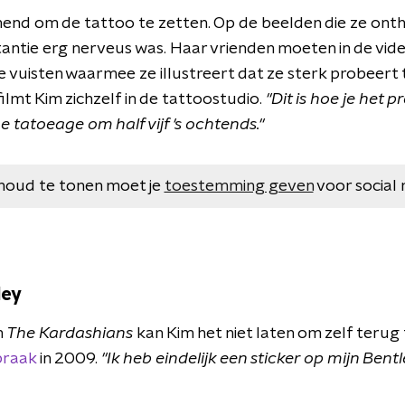
nd om de tattoo te zetten. Op de beelden die ze onthult
nstantie erg nerveus was. Haar vrienden moeten in de vi
 vuisten waarmee ze illustreert dat ze sterk probeert t
filmt Kim zichzelf in de tattoostudio.
"Dit is hoe je het 
ne tatoeage om half vijf 's ochtends."
houd te tonen moet je
toestemming geven
voor social 
ley
n
The Kardashians
kan Kim het niet laten om zelf terug
praak
in 2009.
"Ik heb eindelijk een sticker op mijn Bent