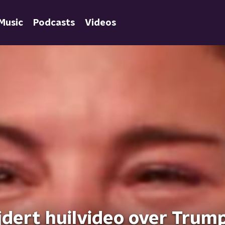
Music
Podcasts
Videos
dert huilvideo over Trum