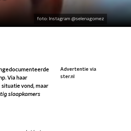
foto:
Instagram @selenagomez
Advertentie via
 ongedocumenteerde
ster.nl
p. Via haar
 situatie vond, maar
rtig slaapkamers