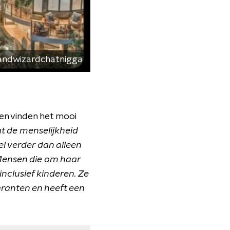
andwizardchatnigga
 en vinden het mooi
at de menselijkheid
el verder dan alleen
ensen die om haar
inclusief kinderen. Ze
granten en heeft een