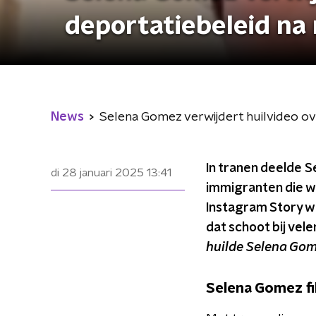
deportatiebeleid na 
News
Selena Gomez verwijdert huilvideo ov
In tranen deelde
di 28 januari 2025
13:41
immigranten die w
Instagram Story wi
dat schoot bij vel
huilde Selena Go
Selena Gomez f