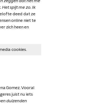
on zeggen dat het me
Het spijt me zo. Ik
elofte deed dat ze
nsen online niet te
er zich heen en
media cookies.
lena Gomez. Vooral
res juist nu iets
oen duizenden