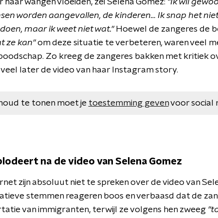
r haar wangen vloeiden, zei Selena Gomez:
"Ik wil gewo
nsen worden aangevallen, de kinderen… Ik snap het niet. 
 doen, maar ik weet niet wat."
Hoewel de zangeres de b
at ze kan"
om deze situatie te verbeteren
,
waren veel me
boodschap. Zo kreeg de zangeres bakken met kritiek ov
 veel later de video van haar Instagram story.
houd te tonen moet je
toestemming geven
voor social 
plodeert na de video van Selena Gomez
rnet zijn absoluut niet te spreken over de video van Se
atieve stemmen reageren boos en verbaasd dat de zange
tatie van immigranten, terwijl ze volgens hen zweeg
"t