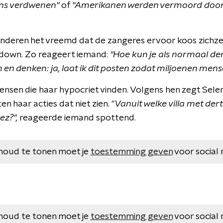
rens verdwenen"
of
"Amerikanen werden vermoord doo
nderen het vreemd dat de zangeres ervoor koos zichzelf
down. Zo reageert iemand:
"Hoe kun je als normaal d
 en denken: ja, laat ik dit posten zodat miljoenen mens
mensen die haar hypocriet vinden. Volgens hen zegt Sel
en haar acties dat niet zien. "
Vanuit welke villa met de
ez?",
reageerde iemand spottend.
houd te tonen moet je
toestemming geven
voor social 
houd te tonen moet je
toestemming geven
voor social 