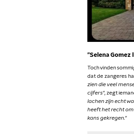
"Selena Gomez l
Toch vinden sommig
dat de zangeres ha
zien die veel mense
cijfers"
, zegt ieman
lachen zijn echt wa
heeft het recht om
kans gekregen."