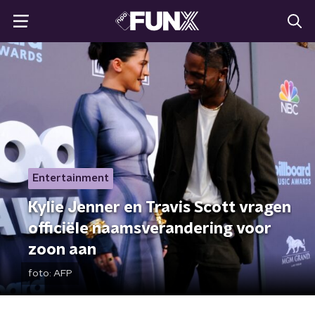
Entertainment
Kylie Jenner en Travis Scott vragen
officiële naamsverandering voor
zoon aan
foto:
AFP