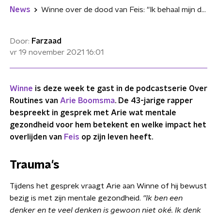
News
Winne over de dood van Feis: ''Ik behaal mijn doelen nu voor ons samen''
Door:
Farzaad
vr 19 november 2021
16:01
Winne
is deze week te gast in de podcastserie Over
Routines van
Arie Boomsma
. De 43-jarige rapper
bespreekt in gesprek met Arie wat mentale
gezondheid voor hem betekent en welke impact het
overlijden van
Feis
op zijn leven heeft.
Trauma's
Tijdens het gesprek vraagt Arie aan Winne of hij bewust
bezig is met zijn mentale gezondheid.
''Ik ben een
denker en te veel denken is gewoon niet oké. Ik denk