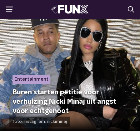
Entertainment
Buren starten petitie voor
verhuizing Nicki Minaj uit angst
voor echtgenoot
foto:
Instagram: nickiminaj