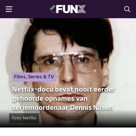
Films, Series & TV
Netflix-docu bevat nooit eerder
gehoorde opnames van
seriemoordenaar Dennis Nilsen
foto:
Netflix