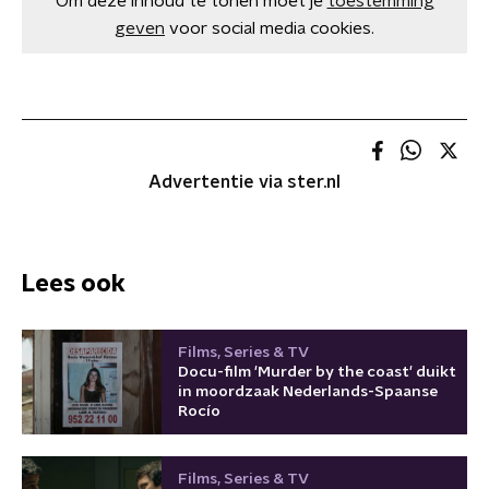
Om deze inhoud te tonen moet je
toestemming
geven
voor social media cookies.
Advertentie via ster.nl
Lees ook
Films, Series & TV
Docu-film 'Murder by the coast' duikt
in moordzaak Nederlands-Spaanse
Rocío
Films, Series & TV