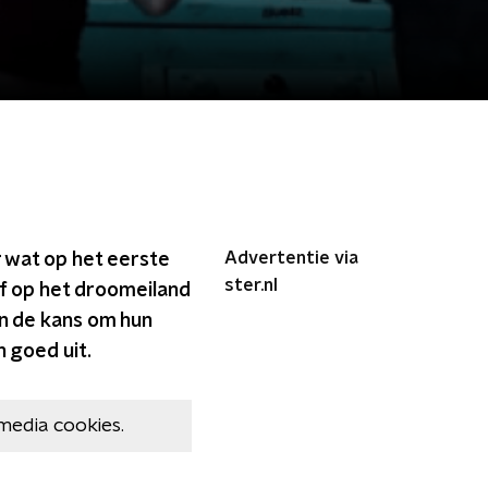
Advertentie via
r wat op het eerste
ster.nl
jf op het droomeiland
gen de kans om hun
n goed uit.
media cookies.