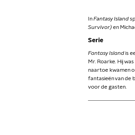
In
Fantasy Island
s
Survivor)
en Micha
Serie
Fantasy Island
is e
Mr. Roarke. Hij was
naartoe kwamen om 
fantasieën van de 
voor de gasten.