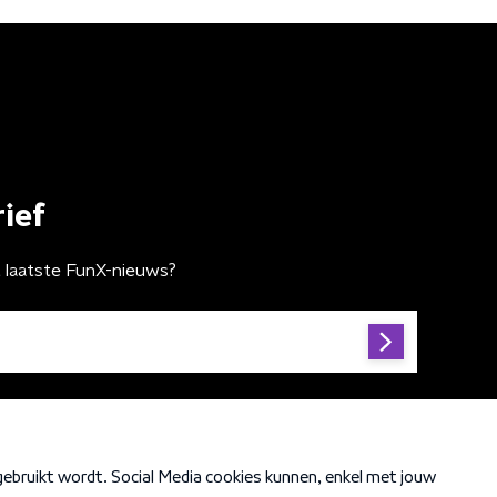
ief
t laatste FunX-nieuws?