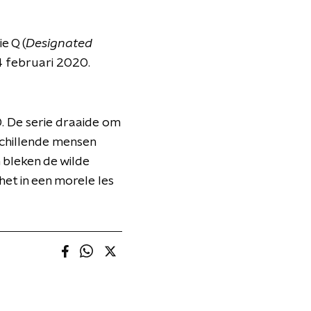
e Q (
Designated
14 februari 2020.
70. De serie draaide om
schillende mensen
bleken de wilde
et in een morele les