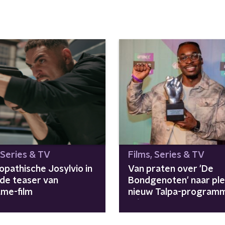
 Series & TV
Films, Series & TV
opathische Josylvio in
Van praten over 'De
rde teaser van
Bondgenoten' naar ple
ame-film
nieuw Talpa-programm
Défano Holwijn laat he
lukken