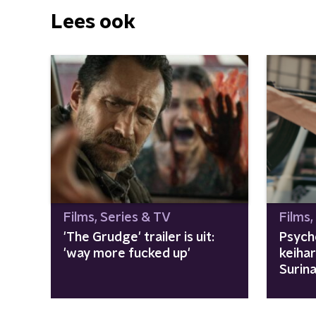
Lees ook
Films, Series & TV
Films,
'The Grudge' trailer is uit:
Psych
'way more fucked up'
keiha
Surin