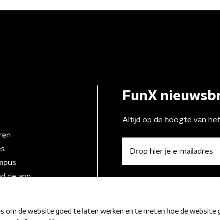
FunX nieuwsbr
Altijd op de hoogte van he
ren
es
mpus
d de app