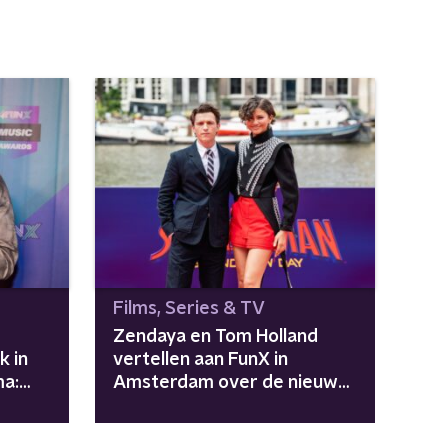
Films, Series & TV
Zendaya en Tom Holland
k in
vertellen aan FunX in
a:
Amsterdam over de nieuwe
t
Spider-Man-film