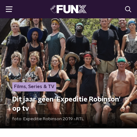
Films, Series & TV
Dit jaar geen 'Expeditie Robinson'
op tv
foto:
Expeditie Robinson 2019 - RTL