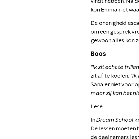
vindt hebben. Na d
kon Emma niet waa
De onenigheid esca
om een gesprek vro
gewoon alles kon z
Boos
"Ik zit echt te trill
zit af te koelen.
"Ik
Sana er niet voor 
maar zij kan het nie
Lese
In
Dream School
k
De lessen moeten h
de deelnemers les