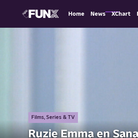
Home
News
XChart
Films, Series & TV
Ruzie Emma en Sana 