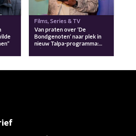
Films, Series & TV
n
Van praten over 'De
wilde
Bondgenoten' naar plek in
men"
nieuw Talpa-programma:
Défano Holwijn laat het
lukken
ief