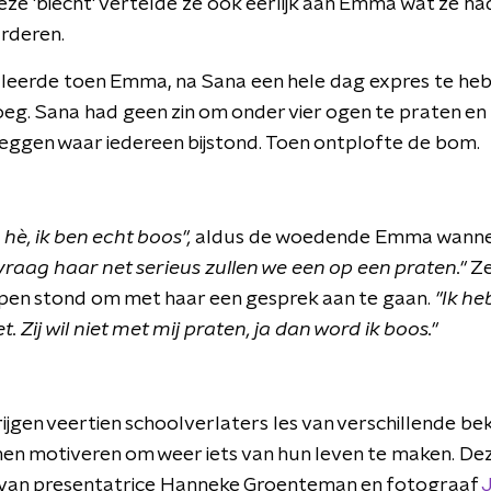
eze 'biecht' vertelde ze ook eerlijk aan Emma wat ze h
rderen.
leerde toen Emma, na Sana een hele dag expres te hebb
eg. Sana had geen zin om onder vier ogen te praten en
eggen waar iedereen bijstond. Toen ontplofte de bom.
en hè, ik ben echt boos",
aldus de woedende Emma wanneer
 vraag haar net serieus zullen we een op een praten."
Ze
open stond om met haar een gesprek aan te gaan.
"Ik he
t. Zij wil niet met mij praten, ja dan word ik boos."
rijgen veertien schoolverlaters les van verschillende b
en motiveren om weer iets van hun leven te maken. De
 van presentatrice Hanneke Groenteman en fotograaf