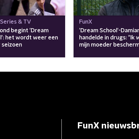
 Series & TV
FunX
ond begint 'Dream
'Dream School'-Damia
l': het wordt weer een
handelde in drugs: "Ik 
g seizoen
mijn moeder bescher
FunX nieuwsbr