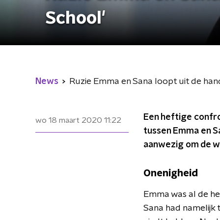
School'
News
Ruzie Emma en Sana loopt uit de hand
Een heftige confro
wo 18 maart 2020
11:22
tussen Emma en San
aanwezig om de w
Onenigheid
Emma was al de hel
Sana had namelijk