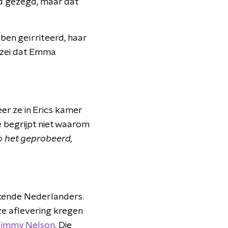
ad gezegd, maar dat
en geïrriteerd, haar
 zei dat Emma
 ze in Erics kamer
 begrijpt niet waarom
b het geprobeerd,
ekende Nederlanders.
ze aflevering kregen
Jimmy Nelson
. Die