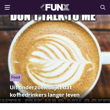
Food
Uit onderzoek blijkt dat
koffiedrinkers langer leven