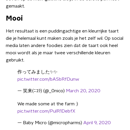
gemaakt.
Mooi
Het resultaat is een puddingachtige en kleurrijke taart
die je helemaal kunt maken zoals je het zelf wil. Op social
media laten andere foodies zien dat de taart ook heel
mooi wordt als je maar twee verschillende kleuren
gebruikt.
作ってみました✨✨
pic.twitter.com/bASbRfDunw
— 笑来(ﾆｺﾗ) (@_0nico)
March 20, 2020
We made some at the farm :)
pic.twitter.com/PulR1DebfX
— Baby Micro (@micropharms)
April 9, 2020