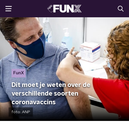
FunX
Dit moet je weten over de
verschillende soorten
coronavaccins
foto:
ANP