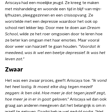
Ariscaya had een moeilijke jeugd. Ze kreeg te maken
met mishandeling en woonde een tijd in blijf-van-mijn-
lijfhuizen, pleeggezinnen en een crisisopvang. Ze
worstelde met een depressie waardoor het ook op
school niet lekker liep. Door mee te doen aan
Dream
School
, wilde ze het roer omgooien door te leren hoe
ze beter kan omgaan met haar emoties. Maar vooral
door weer van haarzelf te gaan houden.
"Voordat ik
meedeed, was ik wel een beetje depressief. Ik was het
leven zat."
Zwaar
Het was een zwaar proces, geeft Ariscaya toe.
"Ik vond
het heel lastig. Ik moest elke dag tegen mezelf
zeggen: ik ben oké. Hoe meer je dat tegen jezelf zegt,
hoe meer je in er in gaat geloven."
Ariscaya wil dan ook
graag aan anderen meegeven dat het belangrijk is om in
jezelf te geloven. Daarbij heb je wel geduld nodig.
"Het