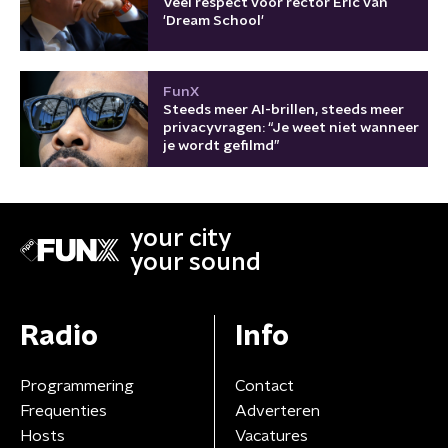
Veel respect voor rector Eric van
'Dream School'
FunX
Steeds meer AI-brillen, steeds meer
privacyvragen: “Je weet niet wanneer
je wordt gefilmd”
your city
your sound
Radio
Info
Programmering
Contact
Frequenties
Adverteren
Hosts
Vacatures