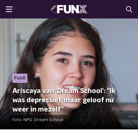
FunX
Ariscaya van 'Dream School': "Ik
was depressief, maar geloof nu
weer in mezelf"
foto:
NPO: Dream School