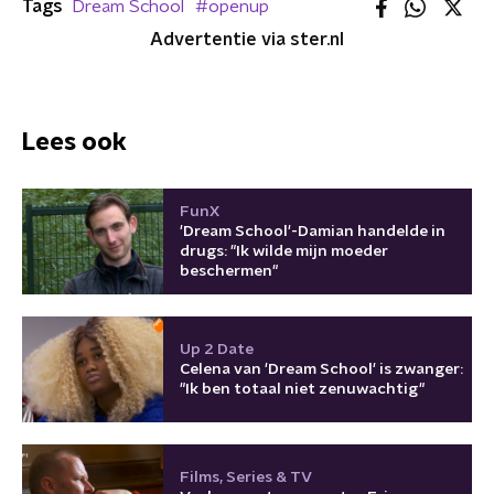
Tags
Dream School
#openup
Advertentie via ster.nl
Lees ook
FunX
'Dream School'-Damian handelde in
drugs: "Ik wilde mijn moeder
beschermen"
Up 2 Date
Celena van 'Dream School' is zwanger:
"Ik ben totaal niet zenuwachtig"
Films, Series & TV