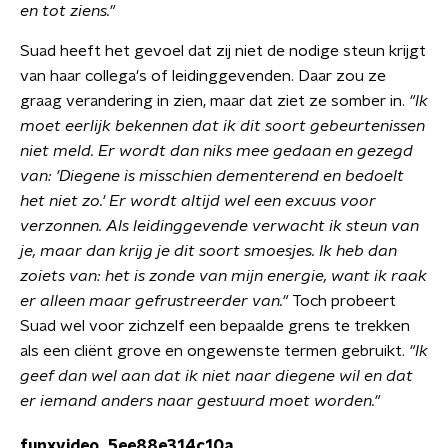
en tot ziens."
Suad heeft het gevoel dat zij niet de nodige steun krijgt
van haar collega's of leidinggevenden. Daar zou ze
graag verandering in zien, maar dat ziet ze somber in.
"Ik
moet eerlijk bekennen dat ik dit soort gebeurtenissen
niet meld. Er wordt dan niks mee gedaan en gezegd
van: 'Diegene is misschien dementerend en bedoelt
het niet zo.' Er wordt altijd wel een excuus voor
verzonnen. Als leidinggevende verwacht ik steun van
je, maar dan krijg je dit soort smoesjes. Ik heb dan
zoiets van: het is zonde van mijn energie, want ik raak
er alleen maar gefrustreerder van."
Toch probeert
Suad wel voor zichzelf een bepaalde grens te trekken
als een cliënt grove en ongewenste termen gebruikt.
"Ik
geef dan wel aan dat ik niet naar diegene wil en dat
er iemand anders naar gestuurd moet worden."
funxvideo_5ee88e314c10a