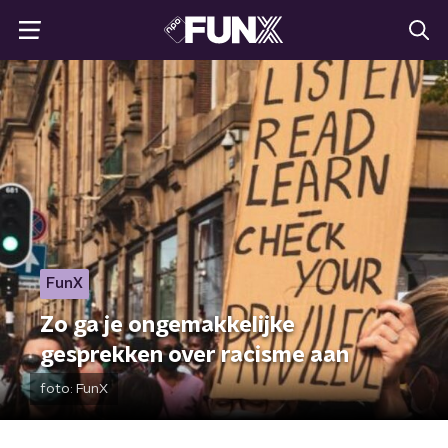
FunX
Zo ga je ongemakkelijke
gesprekken over racisme aan
foto:
FunX