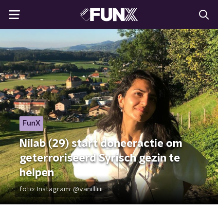
FunX
Nilab (29) start doneeractie om
geterroriseerd Syrisch gezin te
helpen
foto:
Instagram: @vanillliiii