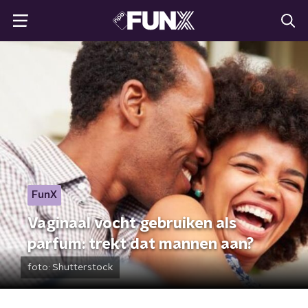
FunX
Vaginaal vocht gebruiken als
parfum: trekt dat mannen aan?
foto:
Shutterstock