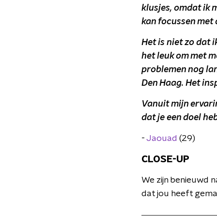
klusjes, omdat ik 
kan focussen met 
Het is niet zo dat 
het leuk om met m
problemen nog lang
Den Haag. Het ins
Vanuit mijn ervari
dat je een doel heb
-
Jaouad
(29)
CLOSE-UP
W
e zijn benieuwd 
dat jou heeft gemaak