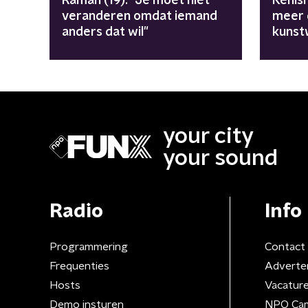
Raman (19): "Je moet niet
Kenish
veranderen omdat iemand
meer d
anders dat wil"
kunst
your city
your sound
Radio
Info
Programmering
Contact
Frequenties
Adverte
Hosts
Vacatur
Demo insturen
NPO Ca