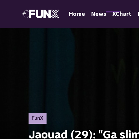
Home
News
XChart
FunX
Jaouad (29): "Ga sli