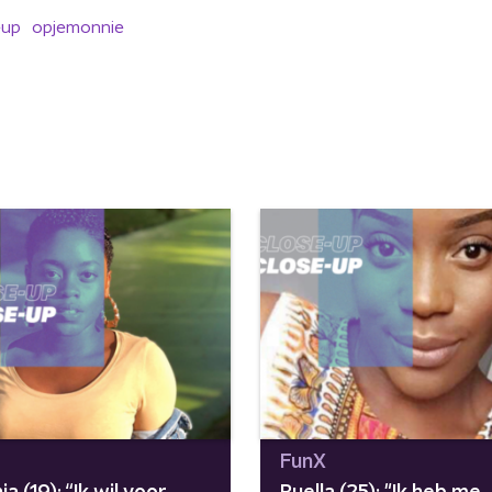
eup
opjemonnie
FunX