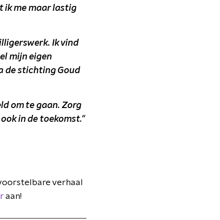
t ik me maar lastig
illigerswerk. Ik vind
l mijn eigen
ia de stichting Goud
eld om te gaan. Zorg
r ook in de toekomst."
nvoorstelbare verhaal
r
aan!