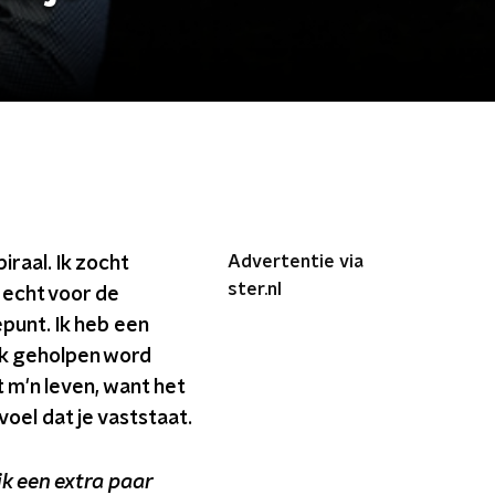
Advertentie via
raal. Ik zocht
ster.nl
 echt voor de
epunt. Ik heb een
 ik geholpen word
 m'n leven, want het
voel dat je vaststaat.
ik een extra paar