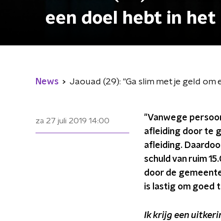
een doel hebt in het
News
Jaouad (29): "Ga slim met je geld om e
"Vanwege persoonl
za 27 juli 2019
14:00
afleiding door te 
afleiding. Daardoor
schuld van ruim 15
door de gemeente R
is lastig om goed t
Ik krijg een uitke