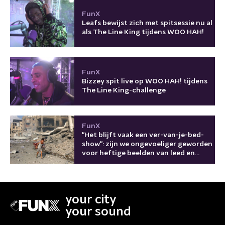
FunX
Leafs bewijst zich met spitsessie nu al
als The Line King tijdens WOO HAH!
FunX
Bizzey spit live op WOO HAH! tijdens
The Line King-challenge
FunX
"Het blijft vaak een ver-van-je-bed-
show": zijn we ongevoeliger geworden
voor heftige beelden van leed en
oorlog?
your city
your sound