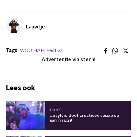
Lauwtje
Tags
WOO HAH! Festival
Advertentie via ster.nl
Lees ook
FunX
Josylvio doet creatieve sessie op
WOO HAH!