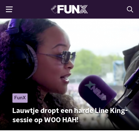
FunX
Lauwtje dropt een harde Line King-
sessie op WOO HAH!