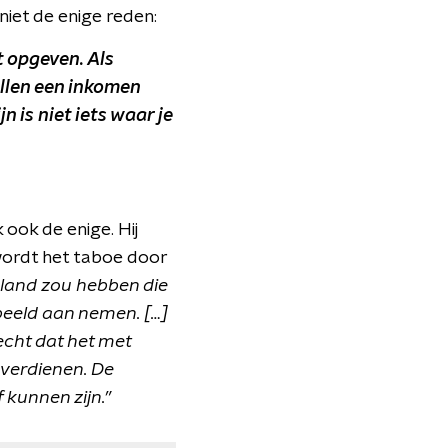
niet de enige reden:
t opgeven. Als
illen een inkomen
n is niet iets waar je
 ook de enige. Hij
 wordt het taboe door
erland zou hebben die
eeld aan nemen. […]
echt dat het met
 verdienen. De
 kunnen zijn.”