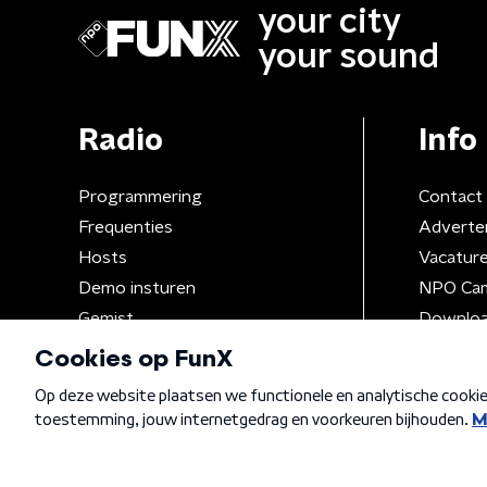
your city
your sound
Radio
Info
Programmering
Contact
Frequenties
Adverte
Hosts
Vacatur
Demo insturen
NPO Ca
Gemist
Downloa
Algemene voorwaarden
Privacybeleid