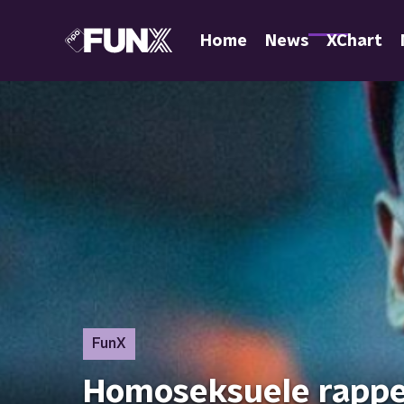
Home
News
XChart
FunX
Homoseksuele rapper 