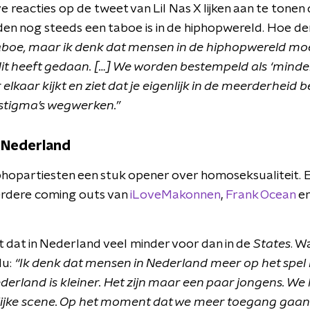
 reacties op de tweet van Lil Nas X lijken aan te tonen
n nog steeds een taboe is in de hiphopwereld. Hoe de
taboe, maar ik denk dat mensen in de hiphopwereld mo
it heeft gedaan. […] We worden bestempeld als ‘minderh
lkaar kijkt en ziet dat je eigenlijk in de meerderheid 
 stigma’s wegwerken.”
 Nederland
iphopartiesten een stuk opener over homoseksualiteit. 
eerdere coming outs van
iLoveMakonnen
,
Frank Ocean
e
dat in Nederland veel minder voor dan in de
States
. W
lu:
“Ik denk dat mensen in Nederland meer op het spel
derland is kleiner. Het zijn maar een paar jongens. W
elijke scene. Op het moment dat we meer toegang gaa