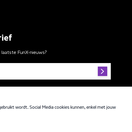
ief
t laatste FunX-nieuws?
Cookiebeleid