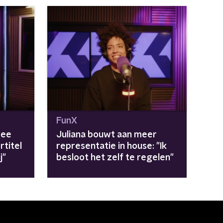
FunX
wee
Juliana bouwt aan meer
titel
representatie in house: "Ik
j"
besloot het zelf te regelen"