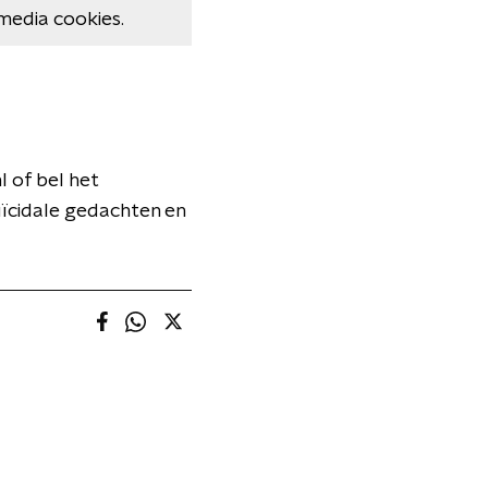
media cookies.
 of bel het
ïcidale gedachten en