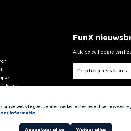
FunX nieuwsbr
Altijd op de hoogte van he
ren
es
mpus
d de app