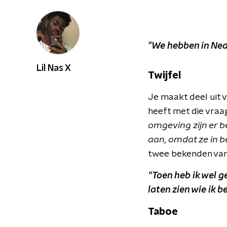
"We hebben in Nede
Lil Nas X
Twijfel
Je maakt deel uit 
heeft met die vra
omgeving zijn er 
aan, omdat ze in b
twee bekenden van M
“Toen heb ik wel g
laten zien wie ik be
Taboe