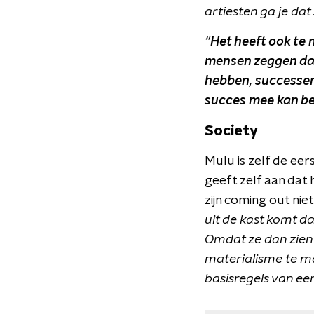
artiesten ga je dat
“Het heeft ook te 
mensen zeggen dat 
hebben, successen b
succes mee kan be
Society
Mulu is zelf de eer
geeft zelf aan dat 
zijn coming out nie
uit de kast komt 
Omdat ze dan zien 
materialisme te m
basisregels van ee