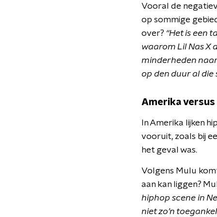
Vooral de negatieve
op sommige gebiede
over?
“Het is een 
waarom Lil Nas X d
minderheden naar e
op den duur al die
Amerika versus
In Amerika lijken h
vooruit, zoals bij 
het geval was.
Volgens Mulu komt 
aan kan liggen? Mu
hiphop scene in Ne
niet zo’n toegank