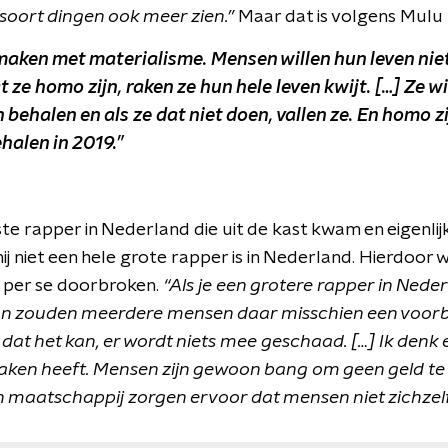
 soort dingen ook meer zien.”
Maar dat is volgens Mulu 
maken met materialisme. Mensen willen hun leven nie
ze homo zijn, raken ze hun hele leven kwijt. […] Ze w
ehalen en als ze dat niet doen, vallen ze. En homo zij
halen in 2019.”
ste rapper in Nederland die uit de kast kwam en eigenlijk
hij niet een hele grote rapper is in Nederland. Hierdoor
t per se doorbroken.
“Als je een grotere rapper in Ned
dan zouden meerdere mensen daar misschien een voorb
dat het kan, er wordt niets mee geschaad. […] Ik denk 
aken heeft. Mensen zijn gewoon bang om geen geld te
n maatschappij zorgen ervoor dat mensen niet zichzelf