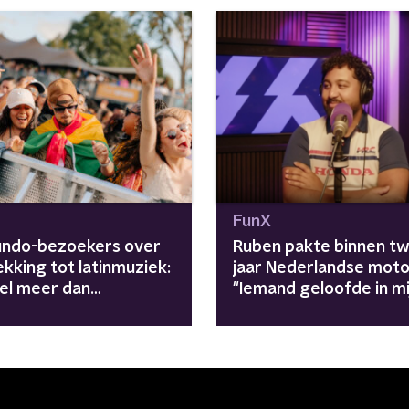
FunX
undo-bezoekers over
Ruben pakte binnen t
kking tot latinmuziek:
jaar Nederlandse motor
el meer dan
"Iemand geloofde in mi
muziek"