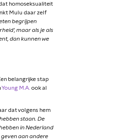
 dat homoseksualiteit
nkt Mulu daar zelf
eten begrijpen
eid’, maar als je als
bent, dan kunnen we
Een belangrijke stap
n
Young M.A.
ook al
aar dat volgens hem
 hebben staan. De
e hebben in Nederland
n geven aan andere