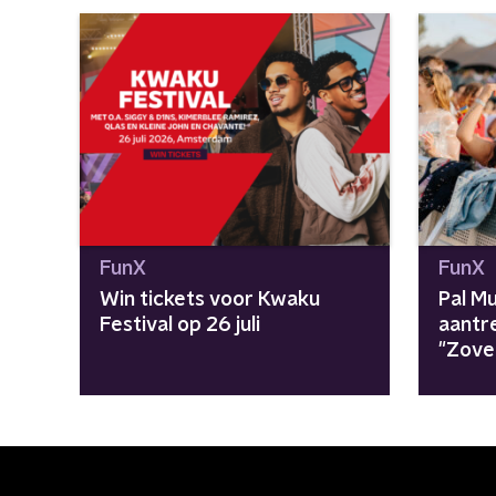
FunX
FunX
Win tickets voor Kwaku
Pal M
Festival op 26 juli
aantre
"Zove
zomer