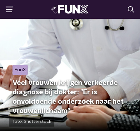
FunX
Veel vrouwen krijgen verkeerde
diagnose bij dokter: "Er is
onvoldoende onderzoek naar het
vrouwenlichaam"
foto:
Shutterstock