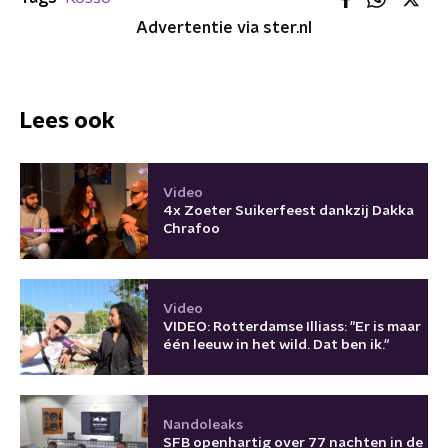
Advertentie via ster.nl
Lees ook
Video
4x Zoeter Suikerfeest dankzij Dakka
Chrafoo
Video
VIDEO: Rotterdamse Illiass: "Er is maar
één leeuw in het wild. Dat ben ik."
Nandoleaks
SFB openhartig over 77 nachten in de