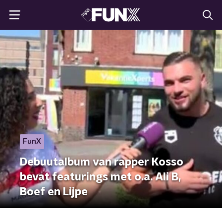
FunX
Debuutalbum van rapper Kosso
bevat featurings met o.a. Ali B,
Boef en Lijpe