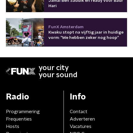
Jamal Ben Saddik en ready voor Badr
Hari
FunX Amsterdam
Kwaku stopt na vijftig jaar in huidige
vorm: "We hebben zeker nog hoop"
your city
your sound
Radio
Info
Programmering
Contact
Frequenties
Adverteren
Hosts
Vacatures