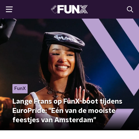
FunX
Lange Frans op FunX-boot tijdens
EuroPride: "Eén van de mooiste
feestjes van Amsterdam"