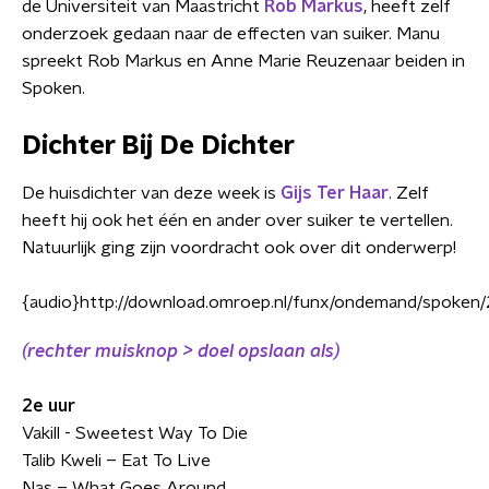
de Universiteit van Maastricht
Rob Markus
, heeft zelf
onderzoek gedaan naar de effecten van suiker. Manu
spreekt Rob Markus en Anne Marie Reuzenaar beiden in
Spoken.
Dichter Bij De Dichter
De huisdichter van deze week is
Gijs Ter Haar
. Zelf
heeft hij ook het één en ander over suiker te vertellen.
Natuurlijk ging zijn voordracht ook over dit onderwerp!
{audio}http://download.omroep.nl/funx/ondemand/spoke
(rechter muisknop > doel opslaan als)
2e uur
Vakill - Sweetest Way To Die
Talib Kweli – Eat To Live
Nas – What Goes Around