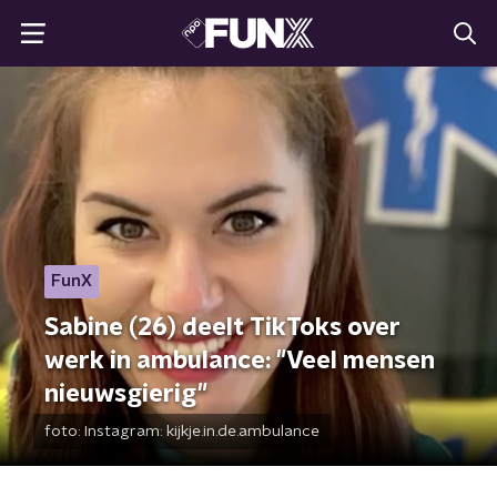
FunX
Sabine (26) deelt TikToks over
werk in ambulance: "Veel mensen
nieuwsgierig"
foto:
Instagram: kijkje.in.de.ambulance