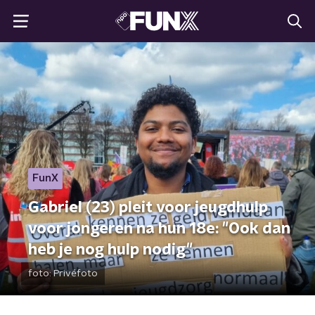
FunX
Gabriel (23) pleit voor jeugdhulp
voor jongeren na hun 18e: "Ook dan
heb je nog hulp nodig"
foto:
Privéfoto