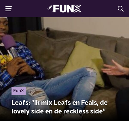
FunX
Leafs: ''Ik mix Leafs en Feals, de
lovely side en de reckless side''