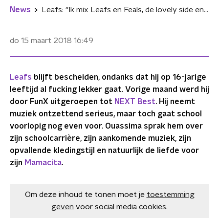
News
Leafs: ''Ik mix Leafs en Feals, de lovely side en de reckless side''
do 15 maart 2018
16:49
Leafs
blijft bescheiden, ondanks dat hij op 16-jarige
leeftijd al fucking lekker gaat. Vorige maand werd hij
door FunX uitgeroepen tot
NEXT Best
. Hij neemt
muziek ontzettend serieus, maar toch gaat school
voorlopig nog even voor. Ouassima sprak hem over
zijn schoolcarrière, zijn aankomende muziek, zijn
opvallende kledingstijl en natuurlijk de liefde voor
zijn
Mamacita
.
Om deze inhoud te tonen moet je
toestemming
geven
voor social media cookies.