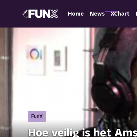
Home
News
XChart
FunX
Hoe veilig is het A