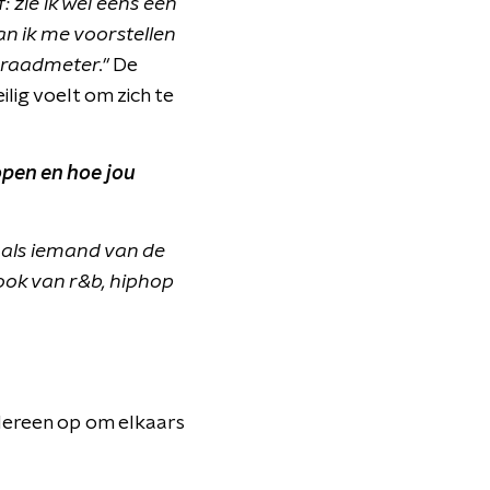
: zie ik wel eens een
an ik me voorstellen
graadmeter."
De
lig voelt om zich te
open en hoe jou
 als iemand van de
ok van r&b, hiphop
iedereen op om elkaars