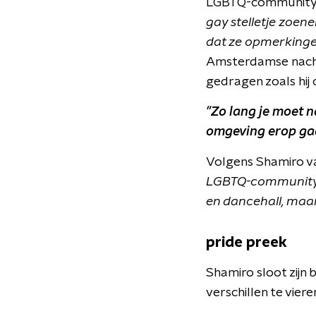
LGBTQ-community, 
gay stelletje zoene
dat ze opmerkingen
Amsterdamse nachtb
gedragen zoals hij of
"Zo lang je moet n
omgeving erop gaat
Volgens Shamiro va
LGBTQ-community 
en dancehall, maar
pride preek
Shamiro sloot zijn 
verschillen te viere