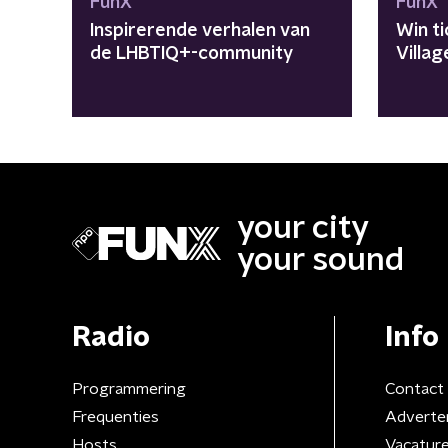
FunX
FunX
Inspirerende verhalen van
Win ti
de LHBTIQ+-community
Villag
your city
your sound
Radio
Info
Programmering
Contact
Frequenties
Adverte
Hosts
Vacatur