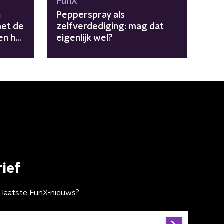
FunX
n
Pepperspray als
met de
zelfverdediging: mag dat
en hun
eigenlijk wel?
ief
t laatste FunX-nieuws?