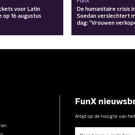
FunX
ckets voor Latin
De humanitaire crisis i
e op 16 augustus
Soedan verslechtert 
dag: "Vrouwen verkop
lichaam voor voedsel"
FunX nieuwsbr
Altijd op de hoogte van he
ren
es