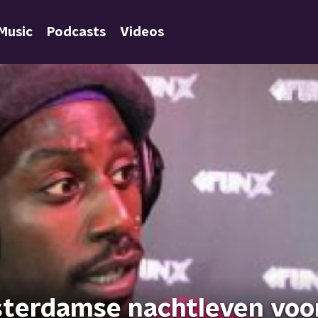
Music
Podcasts
Videos
msterdamse nachtleven voo