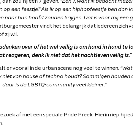
dan zou hij een 7 geven.
"Een 7, want ik bedacht mezelf
n op een feestje? Als ik op een hiphopfeestje ben dan k
 naar hun hoofd zouden krijgen. Dat is voor mij een 
urgemeester vindt het belangrijk dat iedereen zich vei
 zij wil.
adenken over of het wel veilig is om hand in hand te l
 reageren, denk ik niet dat het nachtleven veilig is."
lt er vooral in de urban scene nog veel te winnen.
"Wat
niet van house of techno houdt? Sommigen houden o
 daar is de
LGBTQ-community veel kleiner."
bezoek af met een speciale Pride Preek. Hierin riep hij 
n.