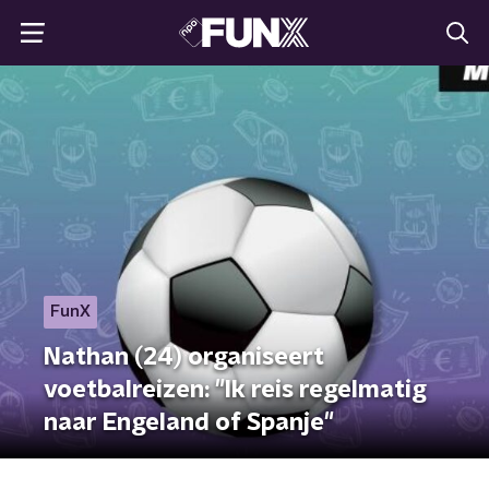
FunX
Nathan (24) organiseert
voetbalreizen: "Ik reis regelmatig
naar Engeland of Spanje"