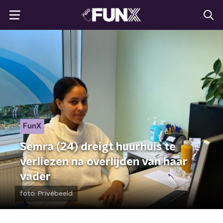
FunX
Semra (24) dreigt huurhuis te
verliezen na overlijden van haar
vader
foto:
Privébeeld