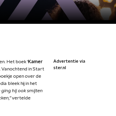
Advertentie via
n. Het boek ‘
Kamer
ster.nl
ls. Vanochtend in Start
boekje open over de
ia bleek hij in het
ging hij ook smijten
ken,”
vertelde