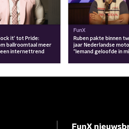
FunX
lock it' tot Pride:
Ruben pakte binnen t
m ballroomtaal meer
jaar Nederlandse motor
 een internettrend
"Iemand geloofde in mi
FunX nieuwsbr