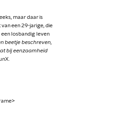
eeks, maar daar is
van een 29-jarige, die
 een losbandig leven
en beetje beschreven,
at bij eenzaamheid
unX.
frame
>