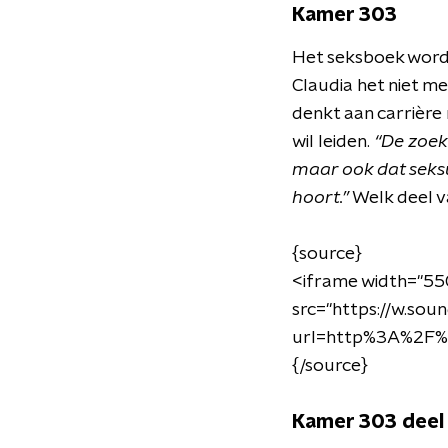
Kamer 303
Het seksboek wordt 
Claudia het niet me
denkt aan carrière
wil leiden.
“De zoek
maar ook dat seks
hoort.”
Welk deel va
{source}
<
iframe width="55
src="https://w.sou
url=http%3A%2F%
{/source}
Kamer 303 deel