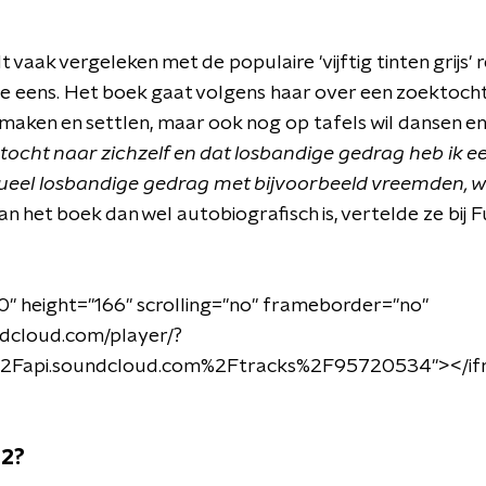
vaak vergeleken met de populaire 'vijftig tinten grijs' r
e eens. Het boek gaat volgens haar over een zoektocht 
 maken en settlen, maar ook nog op tafels wil dansen en
tocht naar zichzelf en dat losbandige gedrag heb ik e
ueel losbandige gedrag met bijvoorbeeld vreemden, w
n het boek dan wel autobiografisch is, vertelde ze bij F
0" height="166" scrolling="no" frameborder="no"
ndcloud.com/player/?
2Fapi.soundcloud.com%2Ftracks%2F95720534"
>
<
/i
 2?