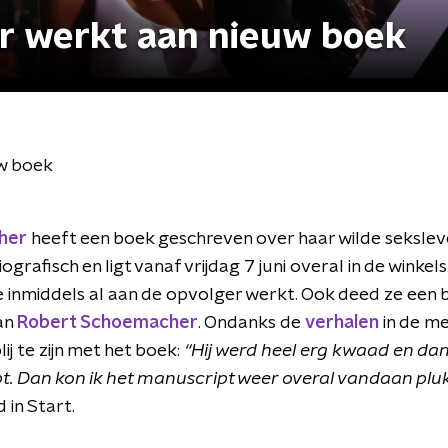
r werkt aan nieuw boek
w boek
her
heeft een boek geschreven over haar wilde seksleve
biografisch en ligt vanaf vrijdag 7 juni overal in de winke
e inmiddels al aan de opvolger werkt. Ook deed ze een 
an
Robert Schoemacher
. Ondanks de
verhalen
in de med
lij te zijn met het boek:
“Hij werd heel erg kwaad en dan 
. Dan kon ik het manuscript weer overal vandaan pluk
 in Start.