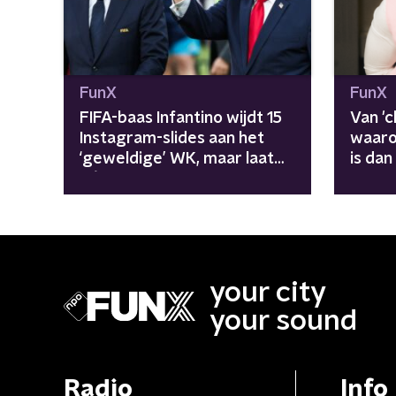
FunX
FunX
FIFA-baas Infantino wijdt 15
Van 'c
Instagram-slides aan het
waaro
‘geweldige’ WK, maar laat
is dan
déze incidenten buiten
beeld
your city
your sound
Radio
Info