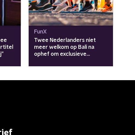
FunX
wee
Twee Nederlanders niet
titel
meer welkom op Bali na
j"
ophef om exclusieve
renclub: "Dit zijn gewoon
moderne kolonisten"
ief