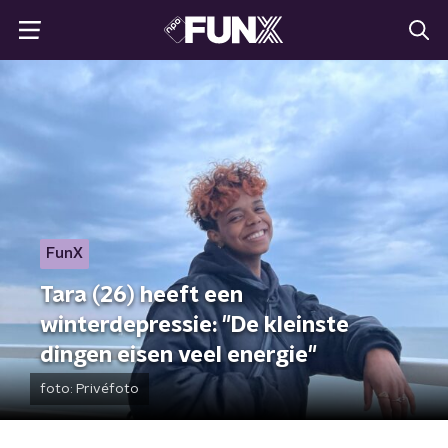
FunX
Tara (26) heeft een
winterdepressie: "De kleinste
dingen eisen veel energie"
foto:
Privéfoto