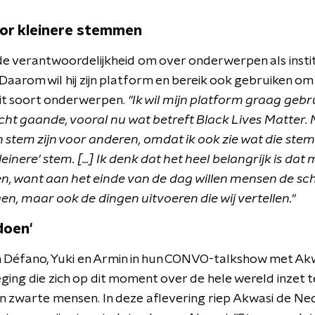
oor kleinere stemmen
e verantwoordelijkheid om over onderwerpen als insti
 Daarom wil hij zijn platform en bereik ook gebruiken 
it soort onderwerpen.
"Ik wil mijn platform graag gebr
echt gaande, vooral nu wat betreft Black Lives Matter. 
n stem zijn voor anderen, omdat ik ook zie wat die ste
inere' stem. [...] Ik denk dat het heel belangrijk is da
en, want aan het einde van de dag willen mensen de sc
en, maar ook de dingen uitvoeren die wij vertellen."
 doen'
 Défano, Yuki en Armin in hun CONVO-talkshow met Akw
ing die zich op dit moment over de hele wereld inzet t
n zwarte mensen. In deze aflevering riep Akwasi de Ne