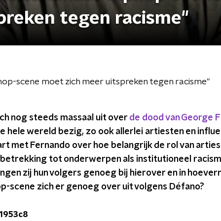
preken tegen racisme"
hop-scene moet zich meer uitspreken tegen racisme"
ch nog steeds massaal uit over
de dood van George F
 hele wereld bezig, zo ook allerlei artiesten en influ
art met Fernando over hoe belangrijk de rol van arties
betrekking tot onderwerpen als institutioneel racism
ngen zij hun volgers genoeg bij hierover en in hoever
p-scene zich er genoeg over uit volgens Défano?
f1953c8