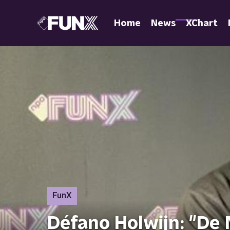
Home
News
XChart
FunX
Défano Holwijn: "De