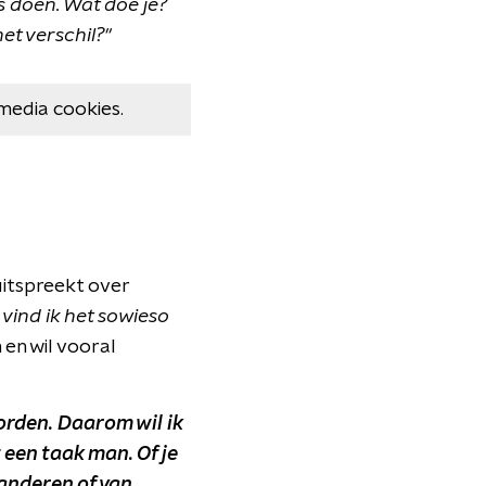
ts doen. Wat doe je?
et verschil?"
media cookies.
itspreekt over
 vind ik het sowieso
 en wil vooral
rden. Daarom wil ik
 een taak man. Of je
n anderen of van