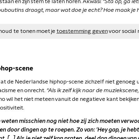
taan en zijn stem te laten horen. Akwasi:
"Sta op, ga ie
Louboutins draagt, maar wat doe je echt? Hoe maak je h
houd te tonen moet je
toestemming geven
voor social 
phop-scene
at de Nederlandse hiphop-scene zichzelf niet genoeg u
acisme en onrecht.
"Als ik zelf kijk naar de muziekscene,
 wil het niet meteen vanuit de negatieve kant bekijken
itiviteit.
eten misschien nog niet hoe zij zich moeten verwoo
n door dingen op te roepen. Zo van: 'Hey gap, je hebt
t. [...] Als je niet zelf kan praten, deel dan dingen va