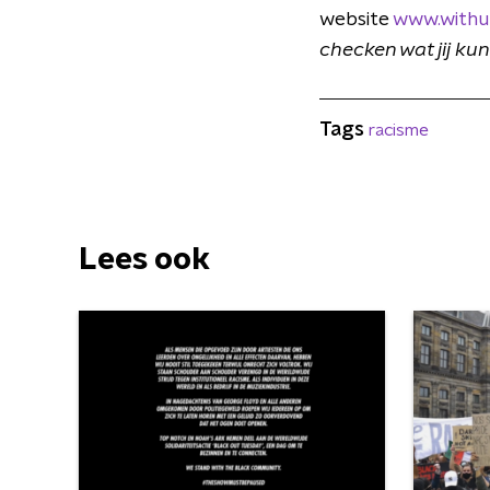
website
www.withui
checken wat jij kun
Tags
racisme
Lees ook