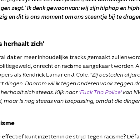
gen zegt.' Ik denk gewoon van: wij zijn hiphop en hiph
ezig en dit is ons moment om ons steentje bij te drag
 herhaalt zich'
l dat er meer inhoudelijke tracks gemaakt zullen word
litiegeweld, onrecht en racisme aangekaart worden. A
ppers als Kendrick Lamar en J. Cole.
"Zij besteden al ja
ort dingen. Daarom wil ik tegen anderen vaak zeggen dat
 herhaalt zich steeds. Kijk naar
'Fuck Tha Police'
van NWA
ud, maar is nog steeds van toepassing, omdat die ding
cisme
j je effectief kunt inzetten in de strijd tegen racisme? D