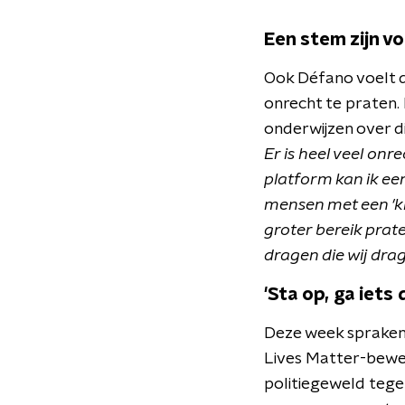
Een stem zijn v
Ook Défano voelt d
onrecht te praten.
onderwijzen over d
Er is heel veel onr
platform kan ik ee
mensen met een 'kle
groter bereik prat
dragen die wij drag
'Sta op, ga iets
Deze week spraken
Lives Matter-beweg
politiegeweld tege