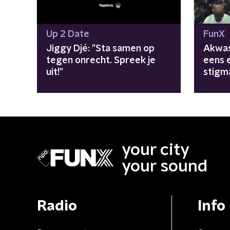
Up 2 Date
FunX
Jiggy Djé: "Sta samen op
Akwas
tegen onrecht. Spreek je
eens e
uit!"
stigm
your city
your sound
Radio
Info