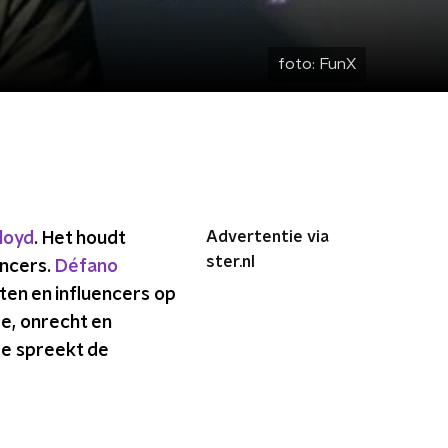
foto:
FunX
Advertentie via
loyd
. Het houdt
ster.nl
encers.
Défano
ten en influencers op
e, onrecht en
re spreekt de