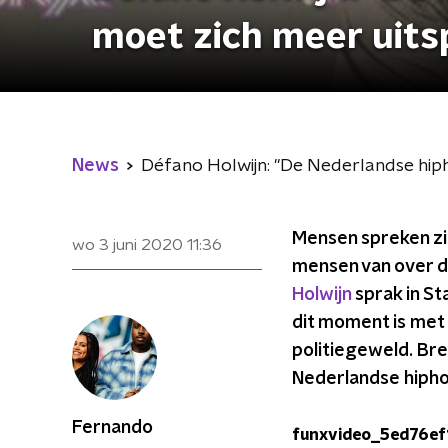
moet zich meer uits
News
Défano Holwijn: "De Nederlandse hip
Mensen spreken zi
wo 3 juni 2020
11:36
mensen van over de
Holwijn
sprak in St
dit moment is met 
politiegeweld. Bre
Nederlandse hipho
Fernando
funxvideo_5ed76e