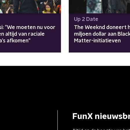
Up 2 Date
i: "We moeten nu voor
The Weeknd doneert h
n altijd van raciale
miljoen dollar aan Blac
a's afkomen"
Matter-initiatieven
FunX nieuwsbr