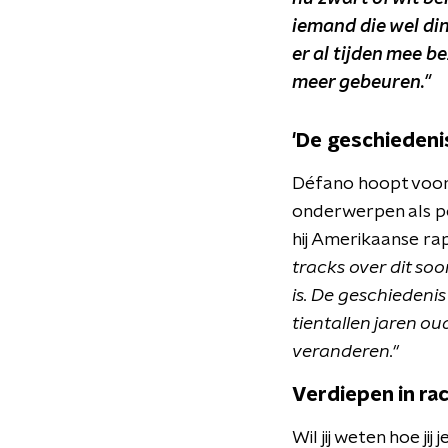
iemand die wel din
er al tijden mee b
meer gebeuren."
'De geschiedenis
Défano hoopt voora
onderwerpen als po
hij Amerikaanse ra
tracks over dit so
is. De geschiedenis
tientallen jaren o
veranderen."
Verdiepen in ra
Wil jij weten hoe ji