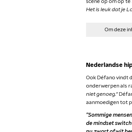
scene op om op te s
Het is leuk dat je 
Om deze in
Nederlandse hi
Ook Défano vindt d
onderwerpen als r
niet genoeg."
Défano
aanmoedigen tot pos
"Sommige mensen w
de mindset switche
nu zwart of wit ben