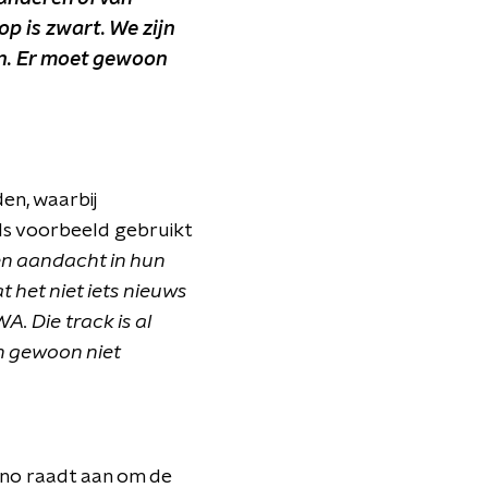
op is zwart. We zijn
en. Er moet gewoon
en, waarbij
ls voorbeeld gebruikt
ren aandacht in hun
 het niet iets nieuws
. Die track is al
en gewoon niet
éfano raadt aan om de