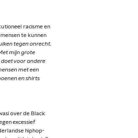
tutioneel racisme en
om mensen te kunnen
uiken tegen onrecht.
Met mijn grote
m doet voor andere
t mensen met een
hoenen en shirts
asi over de Black
egen excessief
derlandse hiphop-