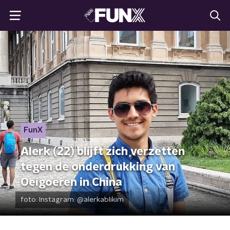
FunX
Alerk (22) blijft zich verzetten
tegen de onderdrukking van
Oeigoeren in China
foto:
Instagram: @alerkablikim