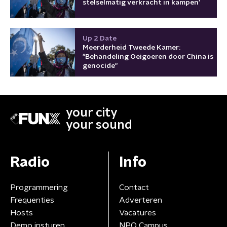
stelselmatig verkracht in kampen'
Up 2 Date
Meerderheid Tweede Kamer:
"Behandeling Oeigoeren door China is
genocide"
your city
your sound
Radio
Info
Programmering
Contact
Frequenties
Adverteren
Hosts
Vacatures
Demo insturen
NPO Campus